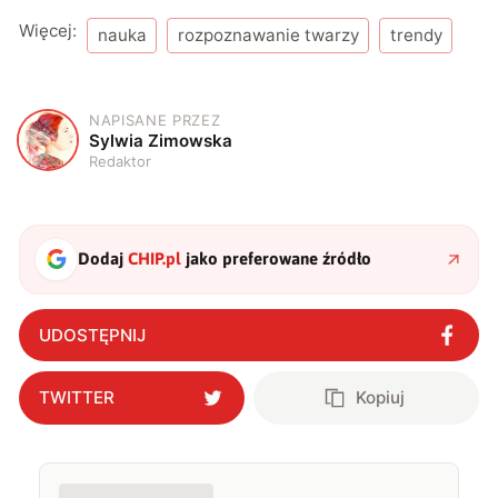
Więcej:
nauka
rozpoznawanie twarzy
trendy
NAPISANE PRZEZ
S
Sylwia Zimowska
Redaktor
Dodaj
CHIP.pl
jako preferowane źródło
UDOSTĘPNIJ
TWITTER
Kopiuj