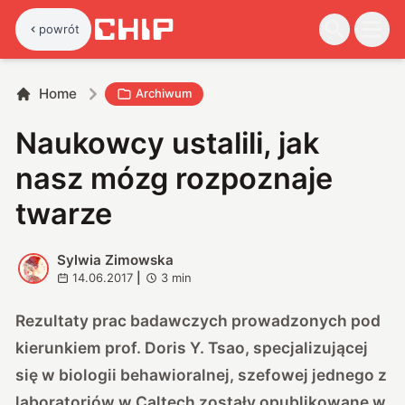
powrót
Home
Archiwum
Naukowcy ustalili, jak
nasz mózg rozpoznaje
twarze
Sylwia Zimowska
S
14.06.2017
|
3
min
Rezultaty prac badawczych prowadzonych pod
kierunkiem prof. Doris Y. Tsao, specjalizującej
się w biologii behawioralnej, szefowej jednego z
laboratoriów w Caltech zostały opublikowane w