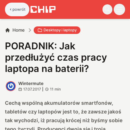
powrót
Home
Desktopy i laptopy
PORADNIK: Jak
przedłużyć czas pracy
laptopa na baterii?
Wintermute
W
17.07.2017
|
11
min
Cechą wspólną akumulatorów smartfonów,
tabletów czy laptopów jest to, że zawsze jakoś
tak wychodzi, iż pracują krócej niż byśmy sobie
tego życzyli. Producenci dwoją się i troją