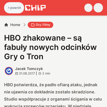
powrót
Home
Gry i filmy
HBO zhakowane – są
fabuły nowych odcinków
Gry o Tron
Jacek Tomczyk
J
01.08.2017
|
2
min
HBO potwierdza, że padło ofiarą ataku, jednak
nie ujawnia co dokładnie zostało skradzione.
Studio współpracuje z organami ścigania w celu
wykrycia sprawców przecieku. W niedzielę