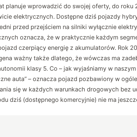
at planuje wprowadzić do swojej oferty, do roku
wicie elektrycznych. Dostępne dziś pojazdy hyb
edni przed przejściem na silniki wyłącznie elekt
ycznych oznacza, że w praktycznie każdym segm
pojazd czerpiący energię z akumulatorów. Rok 20
gena ważny także dlatego, że wówczas ma zade
utonomii klasy 5. Co – jak
wyjaśniamy w naszym a
czne auta”
– oznacza pojazd pozbawiony w ogóle 
ania się w każdych warunkach drogowych bez ud
u dziś (dostępnego komercyjnie) nie ma jeszcz