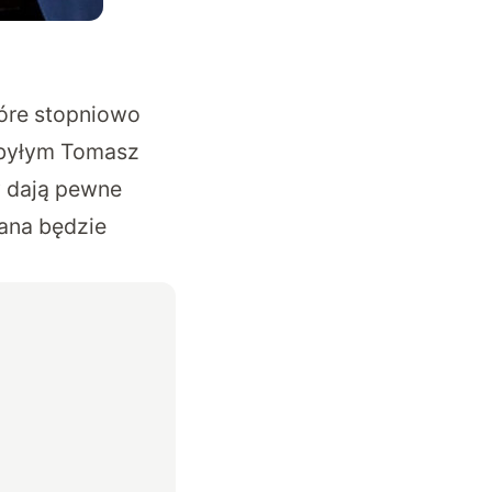
tóre stopniowo
ybyłym Tomasz
y dają pewne
ana będzie