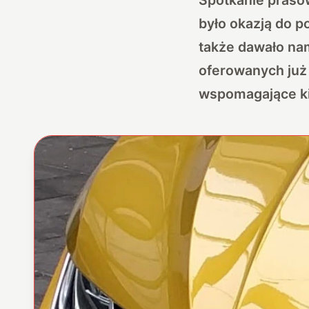
było okazją do p
także dawało na
oferowanych już
wspomagające ki