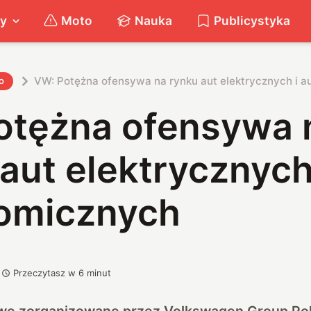
ty
Moto
Nauka
Publicystyka
VW: Potężna ofensywa na rynku aut elektrycznych i 
o
otężna ofensywa 
aut elektrycznych
omicznych
Przeczytasz w
6
minut
we zorganizowane przez Volkswagen Group Pols