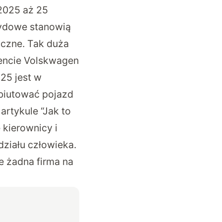
 2025 aż 25
rydowe stanowią
ryczne. Tak duża
encie Volskwagen
25 jest w
biutować pojazd
rtykule “Jak to
kierownicy i
ziału człowieka.
e żadna firma na