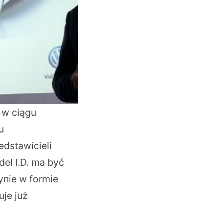
 w ciągu
u
dstawicieli
el I.D. ma być
ynie w formie
uje już