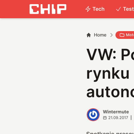
Tech
Tes
Home
Mot
VW: P
rynku 
auton
Wintermute
W
21.09.2017
|
Spotkanie praso