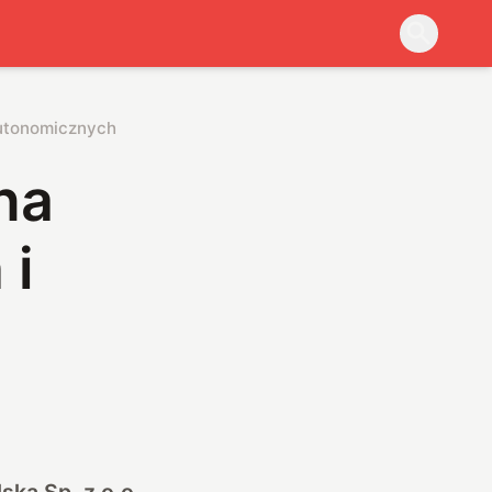
autonomicznych
na
 i
ka Sp. z o.o.