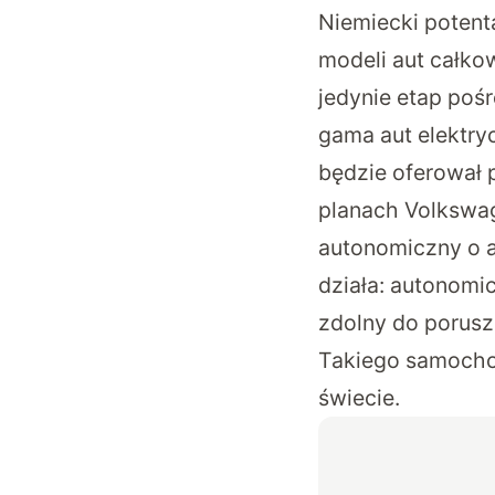
Niemiecki potent
modeli aut całko
jedynie etap pośr
gama aut elektr
będzie oferował 
planach Volkswa
autonomiczny o a
działa: autonomi
zdolny do porusz
Takiego samochod
świecie.