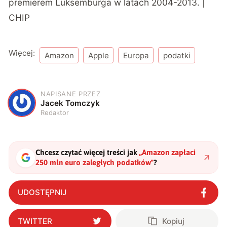
premierem Luksemburga w latach 2004-2013. |
CHIP
Więcej:
Amazon
Apple
Europa
podatki
NAPISANE PRZEZ
J
Jacek Tomczyk
Redaktor
Chcesz czytać więcej treści jak
„
Amazon zapłaci
250 mln euro zaległych podatków
"
?
UDOSTĘPNIJ
TWITTER
Kopiuj