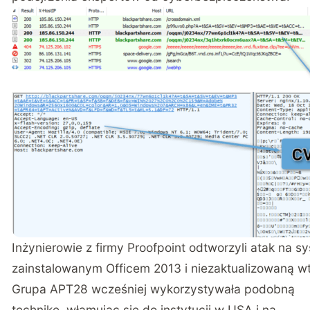
Inżynierowie z firmy Proofpoint odtworzyli atak na 
zainstalowanym Officem 2013 i niezaktualizowaną wty
Grupa APT28 wcześniej wykorzystywała podobną
technikę, włamując się do instytucji w USA i na