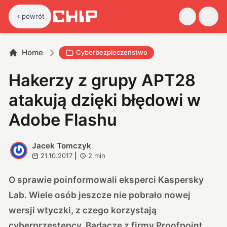
powrót
Home
Cyberbezpieczeństwo
Hakerzy z grupy APT28
atakują dzięki błędowi w
Adobe Flashu
Jacek Tomczyk
J
21.10.2017
|
2
min
O sprawie poinformowali eksperci Kaspersky
Lab. Wiele osób jeszcze nie pobrało nowej
wersji wtyczki, z czego korzystają
cyberprzestępcy. Badacze z firmy Proofpoint,