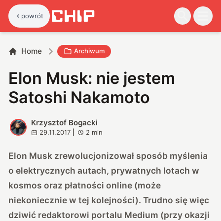
powrót
Home
Archiwum
Elon Musk: nie jestem
Satoshi Nakamoto
Krzysztof Bogacki
K
29.11.2017
|
2
min
Elon Musk zrewolucjonizował sposób myślenia
o elektrycznych autach, prywatnych lotach w
kosmos oraz płatności online (może
niekoniecznie w tej kolejności). Trudno się więc
dziwić redaktorowi portalu
Medium
(przy okazji