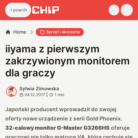
powrót
Home
Sprzęt i akcesoria
iiyama z pierwszym
zakrzywionym monitorem
dla graczy
Sylwia Zimowska
S
04.12.2017
|
1
min
Japoński producent wprowadził do swojej
oferty nowe urządzenie z serii Gold Phoenix.
32-calowy monitor G-Master G3266HS
oferuje
graczowi nie tylko matrycę VA, która cechuje się