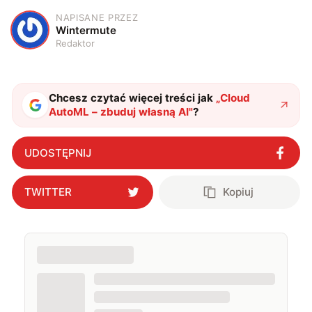
NAPISANE PRZEZ
W
Wintermute
Redaktor
Chcesz czytać więcej treści jak
„
Cloud
AutoML – zbuduj własną AI
"
?
UDOSTĘPNIJ
TWITTER
Kopiuj