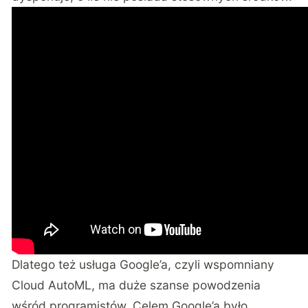
Dlatego też usługa Google’a, czyli wspomniany
Cloud AutoML, ma duże szanse powodzenia
wśród programistów. Celem Google’a było