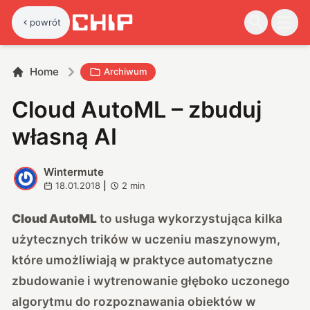
powrót
Home
Archiwum
Cloud AutoML – zbuduj
własną AI
Wintermute
W
18.01.2018
|
2
min
Cloud AutoML
to usługa wykorzystująca kilka
użytecznych trików w uczeniu maszynowym,
które umożliwiają w praktyce automatyczne
zbudowanie i wytrenowanie głęboko uczonego
algorytmu do rozpoznawania obiektów w