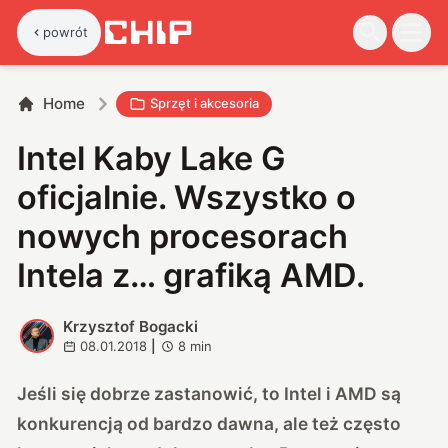
powrót
Home
Sprzęt i akcesoria
Intel Kaby Lake G
oficjalnie. Wszystko o
nowych procesorach
Intela z… grafiką AMD.
Krzysztof Bogacki
K
08.01.2018
|
8
min
Jeśli się dobrze zastanowić, to Intel i AMD są
konkurencją od bardzo dawna, ale też często