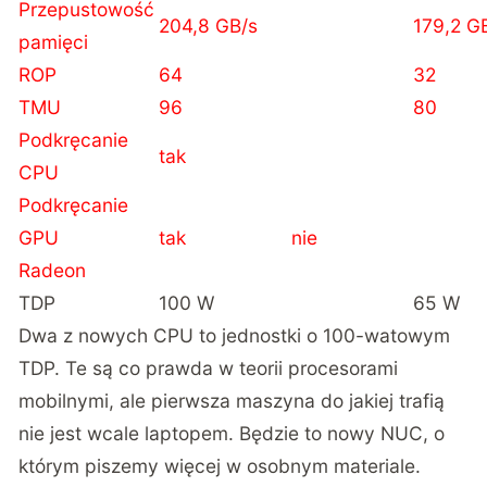
Przepustowość
204,8 GB/s
179,2 G
pamięci
ROP
64
32
TMU
96
80
Podkręcanie
tak
CPU
Podkręcanie
GPU
tak
nie
Radeon
TDP
100 W
65 W
Dwa z nowych CPU to jednostki o 100-watowym
TDP. Te są co prawda w teorii procesorami
mobilnymi, ale pierwsza maszyna do jakiej trafią
nie jest wcale laptopem.
Będzie to nowy NUC, o
którym piszemy więcej w osobnym materiale.