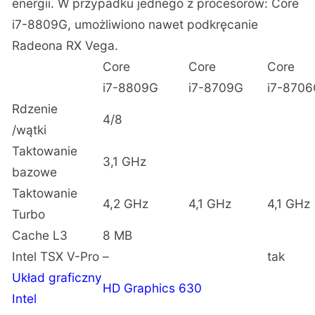
energii. W przypadku jednego z procesorów: Core
i7-8809G, umożliwiono nawet podkręcanie
Radeona RX Vega.
Core
Core
Core
i7-8809G
i7-8709G
i7-870
Rdzenie
4/8
/wątki
Taktowanie
3,1 GHz
bazowe
Taktowanie
4,2 GHz
4,1 GHz
4,1 GHz
Turbo
Cache L3
8 MB
Intel TSX V-Pro
–
tak
Układ graficzny
HD Graphics 630
Intel