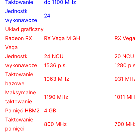
Taktowanie
do 1100 MHz
Jednostki
24
wykonawcze
Układ graficzny
Radeon RX
RX Vega M GH
RX Veg
Vega
Jednostki
24 NCU
20 NCU
wykonawcze
1536 p.s.
1280 p.s
Taktowanie
1063 MHz
931 MH
bazowe
Maksymalne
1190 MHz
1011 MH
taktowanie
Pamięć HBM2
4 GB
Taktowanie
800 MHz
700 MH
pamięci