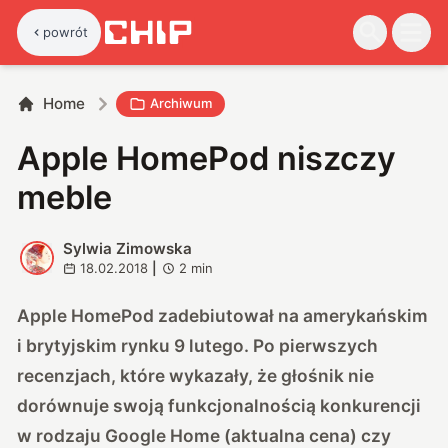
powrót
Home
Archiwum
Apple HomePod niszczy
meble
Sylwia Zimowska
S
18.02.2018
|
2
min
Apple HomePod zadebiutował na amerykańskim
i brytyjskim rynku 9 lutego. Po pierwszych
recenzjach, które wykazały, że
głośnik nie
dorównuje swoją funkcjonalnością konkurencji
w rodzaju Google Home (
aktualna cena
) czy