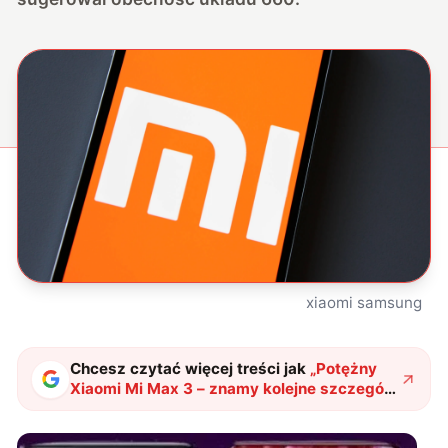
xiaomi samsung
Chcesz czytać więcej treści jak
„
Potężny
Xiaomi Mi Max 3 – znamy kolejne szczegóły
techniczne
"
?