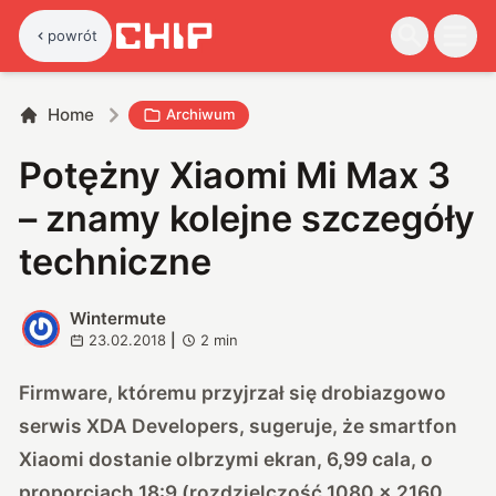
powrót
Home
Archiwum
Potężny Xiaomi Mi Max 3
– znamy kolejne szczegóły
techniczne
Wintermute
W
23.02.2018
|
2
min
Firmware, któremu przyjrzał się drobiazgowo
serwis XDA Developers, sugeruje, że smartfon
Xiaomi dostanie olbrzymi ekran, 6,99 cala, o
proporcjach 18:9 (rozdzielczość 1080 x 2160