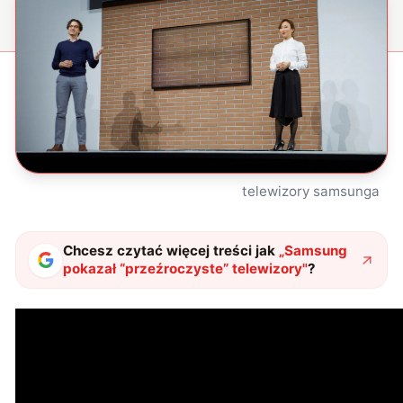
telewizory samsunga
Chcesz czytać więcej treści jak
„
Samsung
pokazał “przeźroczyste” telewizory
"
?