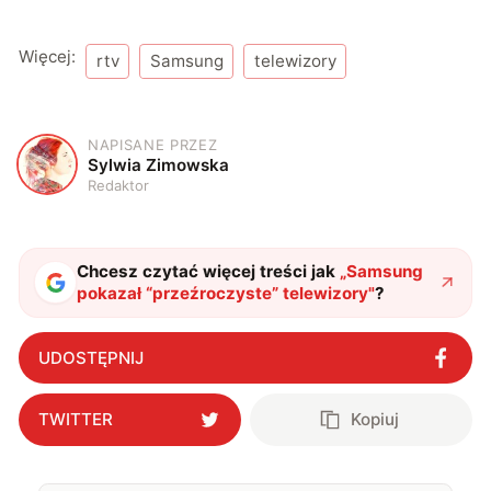
Więcej:
rtv
Samsung
telewizory
NAPISANE PRZEZ
S
Sylwia Zimowska
Redaktor
Chcesz czytać więcej treści jak
„
Samsung
pokazał “przeźroczyste” telewizory
"
?
UDOSTĘPNIJ
TWITTER
Kopiuj