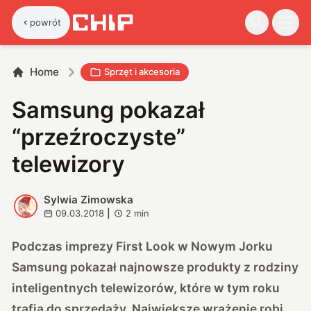
powrót
Home
Sprzęt i akcesoria
Samsung pokazał
“przeźroczyste”
telewizory
Sylwia Zimowska
S
09.03.2018
|
2
min
Podczas imprezy First Look w Nowym Jorku
Samsung pokazał najnowsze produkty z rodziny
inteligentnych telewizorów, które w tym roku
trafią do sprzedaży. Największe wrażenie robi