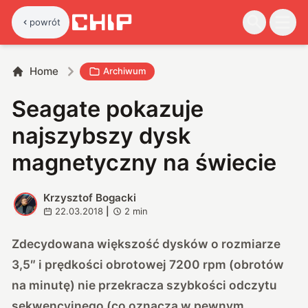
powrót
Home
Archiwum
Seagate pokazuje
najszybszy dysk
magnetyczny na świecie
Krzysztof Bogacki
K
22.03.2018
|
2
min
Zdecydowana większość dysków o rozmiarze
3,5″ i prędkości obrotowej 7200 rpm (obrotów
na minutę) nie przekracza szybkości odczytu
sekwencyjnego (co oznacza w pewnym