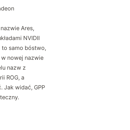
Radeon
nazwie Ares,
układami NVIDII
 to samo bóstwo,
c w nowej nazwie
elu nazw z
ii ROG, a
ć. Jak widać, GPP
teczny.