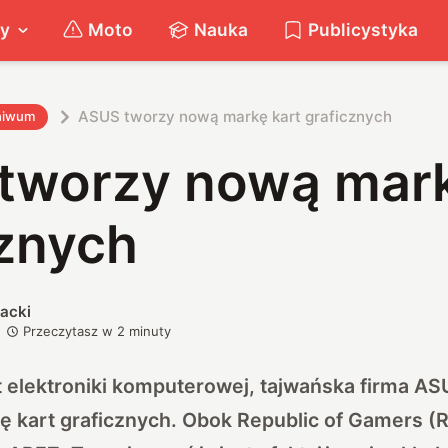
ty
Moto
Nauka
Publicystyka
ASUS tworzy nową markę kart graficznych
hiwum
tworzy nową mark
cznych
acki
Przeczytasz w
2
minuty
 elektroniki komputerowej, tajwańska firma AS
ię kart graficznych. Obok Republic of Gamers 