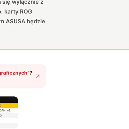
a się wyłącznie z
p. karty ROG
em ASUSA będzie
graficznych
"
?