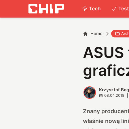
Tech
Tes
Home
Arc
ASUS 
grafi
Krzysztof Bog
K
08.04.2018
|
Znany producent
właśnie nową lin