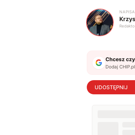
NAPISA
Krzys
K
Redakto
Chcesz czyt
Dodaj CHIP.p
UDOSTĘPNIJ