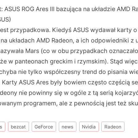
at: ASUS ROG Ares III bazująca na układzie AMD 
SUS)
est przypadkowa. Kiedyś ASUS wydawał karty o 
 na układach AMD Radeon, a ich odpowiedniki z 
nazywała Mars (co w obu przypadkach oznaczało
, że w panteonach greckim i rzymskim). Stąd wię
 chyba nie tylko współczesny trend do pisania wi
Karty ASUS Ares były bowiem często częścią ser
deony nie powinny się w ogóle z tą serią kojarzy
wanym programem, ale z pewnością jest też sku
s
bezcat
GeForce
news
Nvidia
Radeon