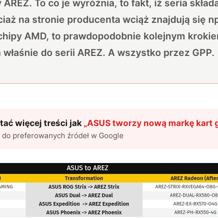
AREZ. To co je wyróżnia, to fakt, iż seria skład
iaż na stronie producenta wciąż znajdują się n
chipy AMD, to prawdopodobnie kolejnym kroki
h właśnie do serii AREZ. A wszystko przez GPP.
ać więcej treści jak
„
ASUS tworzy nową markę kart 
l do preferowanych źródeł w Google