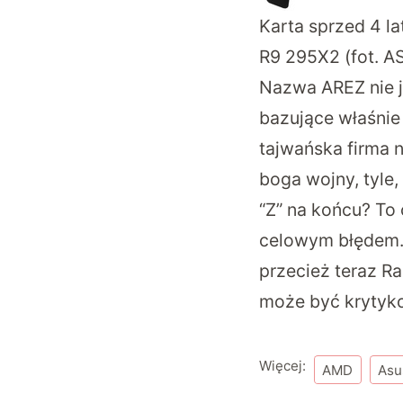
Karta sprzed 4 l
R9 295X2 (fot. A
Nazwa AREZ nie j
bazujące właśnie
tajwańska firma 
boga wojny, tyle
“Z” na końcu? To
celowym błędem. 
przecież teraz Ra
może być krytyko
Więcej:
AMD
Asu