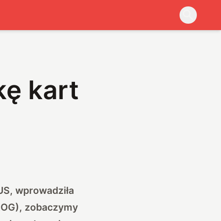
ę kart
US, wprowadziła
(ROG), zobaczymy