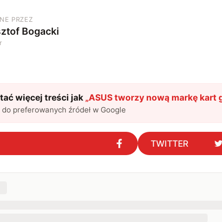
NE PRZEZ
ztof Bogacki
r
ać więcej treści jak
„
ASUS tworzy nową markę kart 
l do preferowanych źródeł w Google
TWITTER