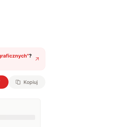
graficznych
"
?
Kopiuj