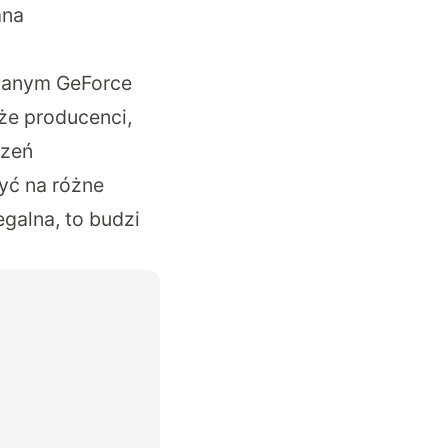
ana
zwanym GeForce
że producenci,
dzeń
yć na różne
egalna, to budzi