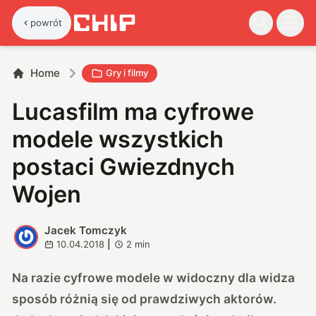
powrót
Home
Gry i filmy
Lucasfilm ma cyfrowe
modele wszystkich
postaci Gwiezdnych
Wojen
Jacek Tomczyk
J
10.04.2018
|
2
min
Na razie cyfrowe modele w widoczny dla widza
sposób różnią się od prawdziwych aktorów.