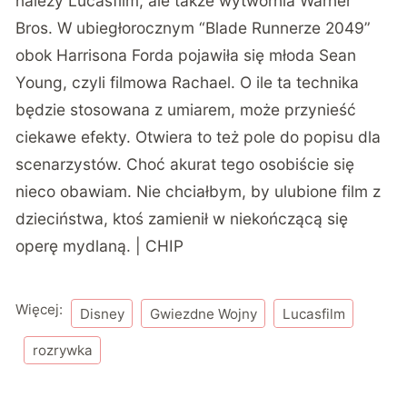
należy Lucasfilm, ale także wytwórnia Warner
Bros. W ubiegłorocznym “Blade Runnerze 2049”
obok Harrisona Forda pojawiła się młoda Sean
Young, czyli filmowa Rachael. O ile ta technika
będzie stosowana z umiarem, może przynieść
ciekawe efekty. Otwiera to też pole do popisu dla
scenarzystów. Choć akurat tego osobiście się
nieco obawiam. Nie chciałbym, by ulubione film z
dzieciństwa, ktoś zamienił w niekończącą się
operę mydlaną. | CHIP
Więcej:
Disney
Gwiezdne Wojny
Lucasfilm
rozrywka