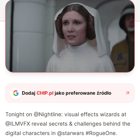
Dodaj
CHIP.pl
jako preferowane źródło
Tonight on
@Nightline
: visual effects wizards at
@ILMVFX
reveal secrets & challenges behind the
digital characters in
@starwars
#RogueOne
.