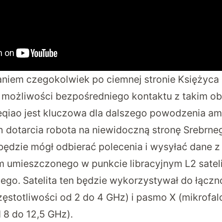
niem czegokolwiek po ciemnej stronie Księżyca 
a możliwości bezpośredniego kontaktu z takim ob
eqiao jest kluczowa dla dalszego powodzenia a
 dotarcia robota na niewidoczną stronę Srebrne
ędzie mógł odbierać polecenia i wysyłać dane z
 umieszczonego w punkcie libracyjnym L2 satel
ego. Satelita ten będzie wykorzystywał do łącz
zęstotliwości od 2 do 4 GHz) i pasmo X (mikrofa
 8 do 12,5 GHz).