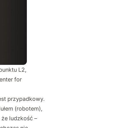
 punktu L2,
enter for
jest przypadkowy.
ułem (robotem),
 że ludzkość –
ychczas nie