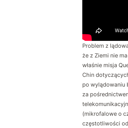
Problem z lądowa
że z Ziemi nie m
właśnie misja Qu
Chin dotyczących
po wylądowaniu b
za pośrednictwem
telekomunikacyjn
(mikrofalowe o c
częstotliwości od