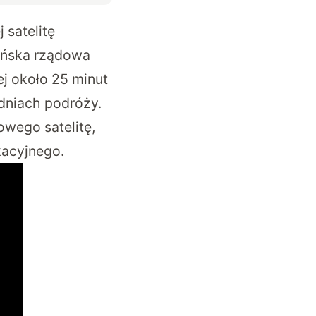
 satelitę
hińska rządowa
ej około 25 minut
 dniach podróży.
wego satelitę,
kacyjnego.