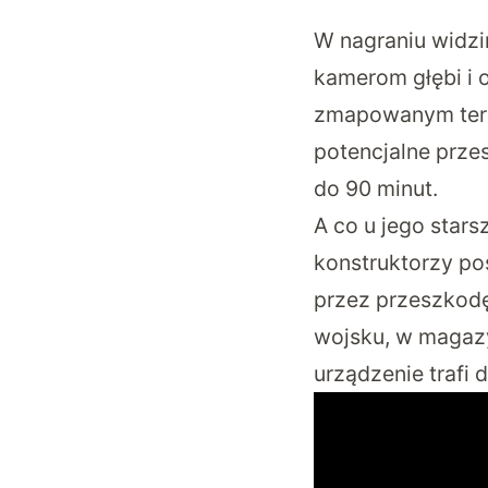
W nagraniu widz
kamerom głębi i 
zmapowanym teren
potencjalne prze
do 90 minut.
A co u jego stars
konstruktorzy po
przez przeszkodę
wojsku, w magazy
urządzenie trafi 