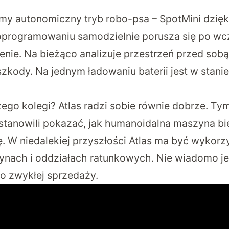
imy autonomiczny tryb robo-psa – SpotMini dzi
oprogramowaniu samodzielnie porusza się po wc
ie. Na bieżąco analizuje przestrzeń przed sob
szkody. Na jednym ładowaniu baterii jest w stan
zego kolegi? Atlas radzi sobie równie dobrze. T
stanowili pokazać, jak humanoidalna maszyna bi
. W niedalekiej przyszłości Atlas ma być wykor
nach i oddziałach ratunkowych. Nie wiadomo je
do zwykłej sprzedaży.