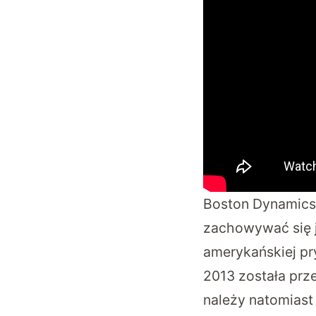
Boston Dynamics S
zachowywać się j
amerykańskiej pry
2013 została prz
należy natomiast 