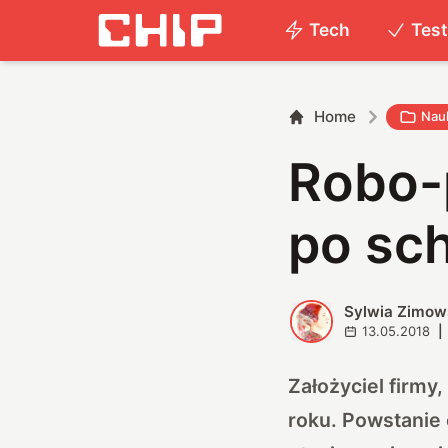
Tech
Tes
Home
Nau
Robo-
po sc
Sylwia Zimow
S
13.05.2018
|
Założyciel firmy
roku. Powstanie 