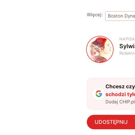
Więcej:
Boston Dyn
NAPISA
Sylw
S
Redakto
Chcesz czyt
schodzi ty
Dodaj CHIP.p
UDOSTĘPNIJ