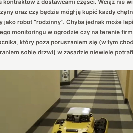
a kontraktów z dostawcami części. Wciąż nie w
yny oraz czy będzie mógł ją kupić każdy chętn
 jako robot “rodzinny”. Chyba jednak może lepi
ego monitoringu w ogrodzie czy na terenie firmy
ika, który poza poruszaniem się (w tym cho
raniem sobie drzwi
) w zasadzie niewiele potrafi