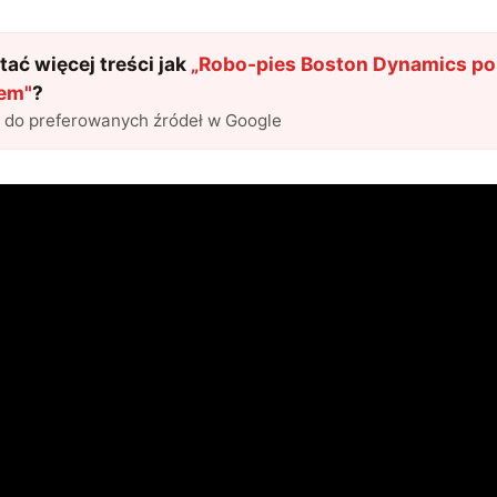
ać więcej treści jak
„
Robo-pies Boston Dynamics p
łem
"
?
l do preferowanych źródeł w Google