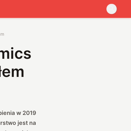
em
mics
yłem
pienia w 2019
rstwo jest na