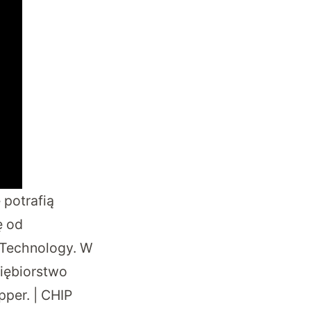
 potrafią
ę od
f Technology. W
siębiorstwo
pper. | CHIP