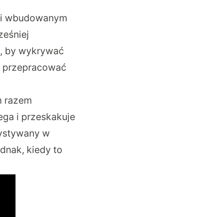
ęki wbudowanym
ześniej
ą, by wykrywać
ie przepracować
ym razem
ega i przeskakuje
zystywany w
dnak, kiedy to