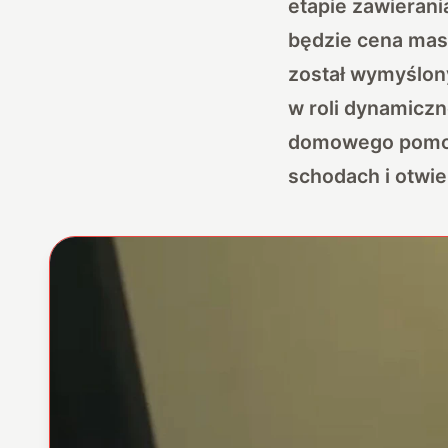
etapie zawierani
będzie cena masz
został wymyślony
w roli dynamiczn
domowego pomocn
schodach i
otwie