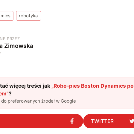
amics
robotyka
NE PRZEZ
ia Zimowska
r
ać więcej treści jak
„
Robo-pies Boston Dynamics p
łem
"
?
l do preferowanych źródeł w Google
TWITTER