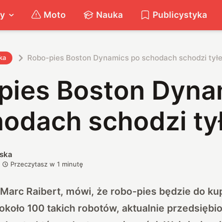
ty
Moto
Nauka
Publicystyka
Robo-pies Boston Dynamics po schodach schodzi tył
ka
pies Boston Dyna
hodach schodzi t
ska
Przeczytasz w
1
minutę
, Marc Raibert, mówi, że robo-pies będzie do ku
około 100 takich robotów, aktualnie przedsiębio