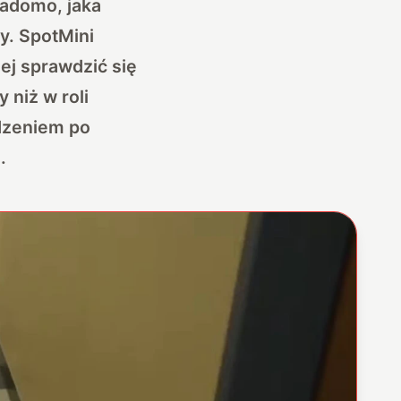
iadomo, jaka
y. SpotMini
ej sprawdzić się
 niż w roli
dzeniem po
.