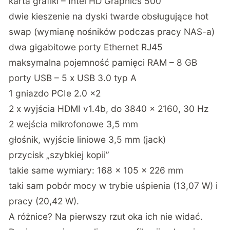
karta grafiki – Intel HD Graphics 500
dwie kieszenie na dyski twarde obsługujące hot
swap (wymianę nośników podczas pracy NAS-a)
dwa gigabitowe porty Ethernet RJ45
maksymalna pojemność pamięci RAM – 8 GB
porty USB – 5 x USB 3.0 typ A
1 gniazdo PCIe 2.0 x2
2 x wyjścia HDMI v1.4b, do 3840 x 2160, 30 Hz
2 wejścia mikrofonowe 3,5 mm
głośnik, wyjście liniowe 3,5 mm (jack)
przycisk „szybkiej kopii”
takie same wymiary: 168 x 105 x 226 mm
taki sam pobór mocy w trybie uśpienia (13,07 W) i
pracy (20,42 W).
A różnice? Na pierwszy rzut oka ich nie widać.