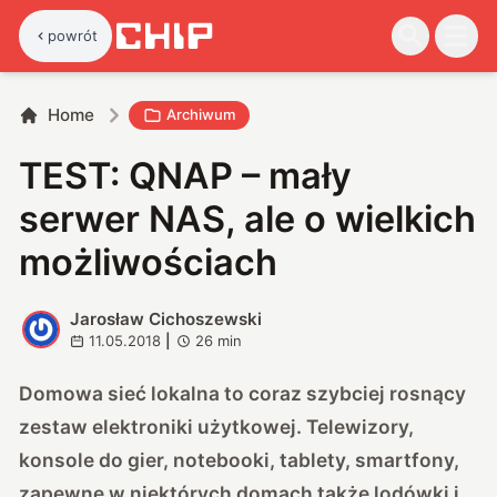
powrót
Home
Archiwum
TEST: QNAP – mały
serwer NAS, ale o wielkich
możliwościach
Jarosław Cichoszewski
J
11.05.2018
|
26
min
Domowa sieć lokalna to coraz szybciej rosnący
zestaw elektroniki użytkowej. Telewizory,
konsole do gier, notebooki, tablety, smartfony,
zapewne w niektórych domach także lodówki i