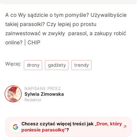
A co Wy sądzicie o tym pomyśle? Używalibyście
takiej parasolki? Czy lepiej po prostu
zainwestować w zwykły parasol, a zakupy robić
online? | CHIP
Więcej:
drony
gadżety
trendy
NAPISANE PRZEZ
S
Sylwia Zimowska
Redaktor
Chcesz czytać więcej treści jak
„
Dron, który
poniesie parasolkę
"
?