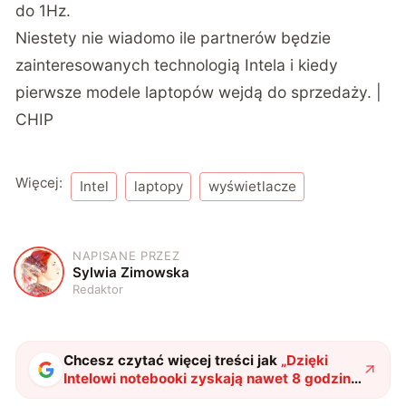
do 1Hz.
Niestety nie wiadomo ile partnerów będzie
zainteresowanych technologią Intela i kiedy
pierwsze modele laptopów wejdą do sprzedaży. |
CHIP
Więcej:
Intel
laptopy
wyświetlacze
NAPISANE PRZEZ
S
Sylwia Zimowska
Redaktor
Chcesz czytać więcej treści jak
„
Dzięki
Intelowi notebooki zyskają nawet 8 godzin
dodatkowej pracy!
"
?