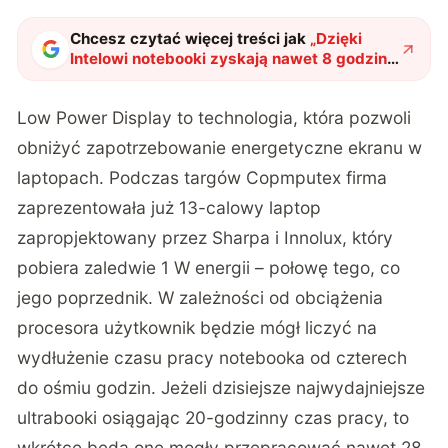
Chcesz czytać więcej treści jak
„
Dzięki
Intelowi notebooki zyskają nawet 8 godzin
dodatkowej pracy!
"
?
Low Power Display to technologia, która pozwoli
obniżyć zapotrzebowanie energetyczne ekranu w
laptopach. Podczas targów Copmputex firma
zaprezentowała już 13-calowy laptop
zapropjektowany przez Sharpa i Innolux, który
pobiera zaledwie 1 W energii – połowę tego, co
jego poprzednik. W zależności od obciążenia
procesora użytkownik będzie mógł liczyć na
wydłużenie czasu pracy notebooka od czterech
do ośmiu godzin. Jeżeli dzisiejsze najwydajniejsze
ultrabooki osiągając 20-godzinny czas pracy, to
wkrótce będą one mogły przepracować nawet 28