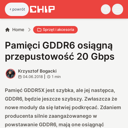
powrót
Home
Sprzęt i akcesoria
Pamięci GDDR6 osiągną
przepustowość 20 Gbps
Krzysztof Bogacki
K
04.06.2018
|
1
min
Pamięć GDDR5X jest szybka, ale jej następca,
GDDR6, będzie jeszcze szybszy. Zwłaszcza że
nowe moduły da się łatwiej podkręcać. Zdaniem
producenta silnie zaangażowanego w
powstawanie GDDR6, mają one osiągnąć