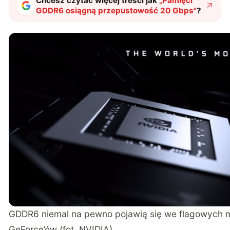
Chcesz czytać więcej treści jak
„
Pamięci
GDDR6 osiągną przepustowość 20 Gbps
"
?
GDDR6 niemal na pewno pojawią się we flagowych mo
GeForce’ów (fot. NVIDIA)