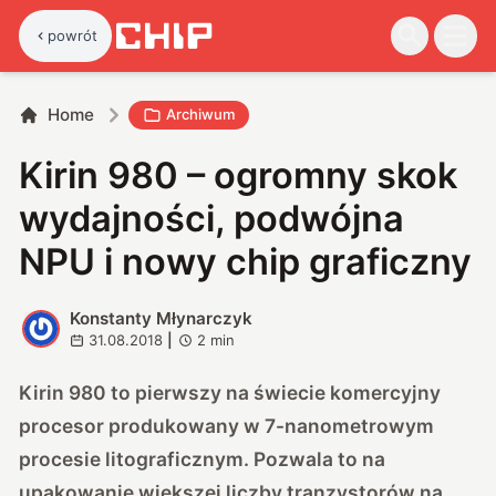
powrót
Home
Archiwum
Kirin 980 – ogromny skok
wydajności, podwójna
NPU i nowy chip graficzny
Konstanty Młynarczyk
K
31.08.2018
|
2
min
Kirin 980 to pierwszy na świecie komercyjny
procesor produkowany w 7-nanometrowym
procesie litograficznym. Pozwala to na
upakowanie większej liczby tranzystorów na