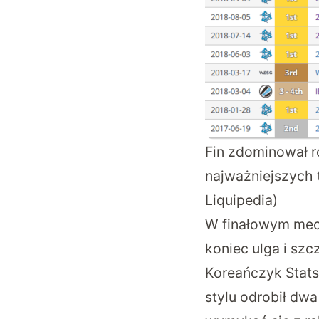
Fin zdominował r
najważniejszych 
Liquipedia)
W finałowym mecz
koniec ulga i szc
Koreańczyk Stats 
stylu odrobił dw