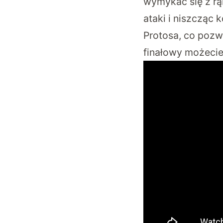
wymykać się z rą
ataki i niszcząc
Protosa, co poz
finałowy możecie