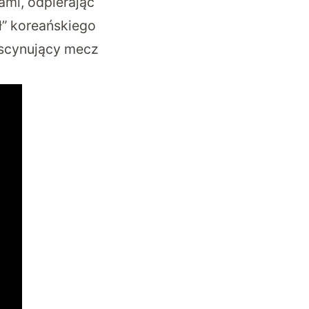
ami, odpierając
ł” koreańskiego
ascynujący mecz