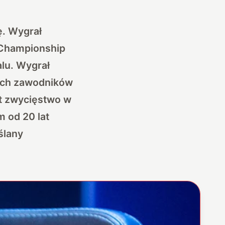
ę. Wygrał
 Championship
alu. Wygrał
zych zawodników
st zwycięstwo w
 od 20 lat
ślany