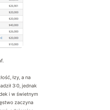
f.
ść, łzy, a na
adził 3:0, jednak
adek i w świetnym
cięstwo zaczyna