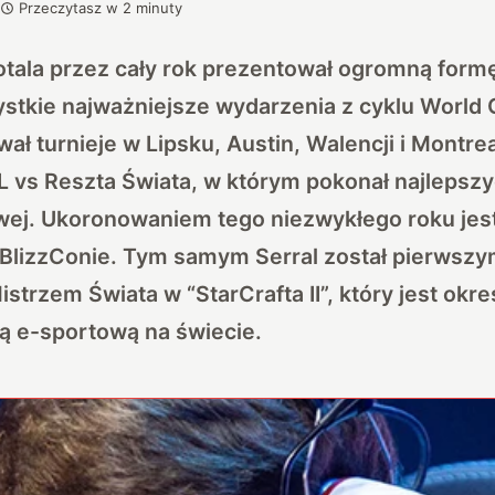
Przeczytasz w
2
minuty
otala przez cały rok prezentował ogromną form
ystkie najważniejsze wydarzenia z cyklu World
ał turnieje w Lipsku, Austin, Walencji i Montre
SL vs Reszta Świata, w którym pokonał najleps
owej. Ukoronowaniem tego niezwykłego roku je
BlizzConie. Tym samym Serral został pierwszym
strzem Świata w “StarCrafta II”, który jest okre
rą e-sportową na świecie.