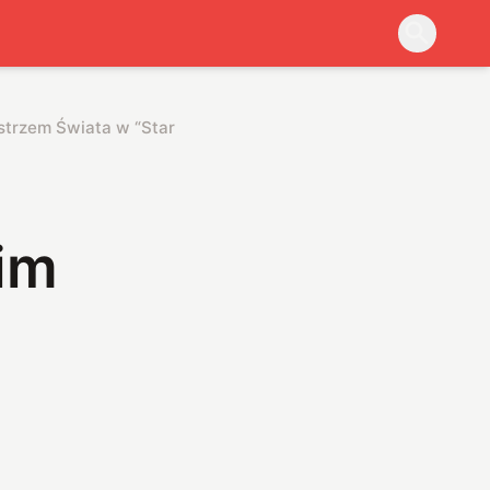
trzem Świata w “StarCrafta II”
im