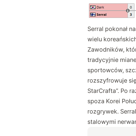
Serral pokonał n
wielu koreańskic
Zawodników, któr
tradycyjnie mian
sportowców, szcz
rozszyfrowuje się
StarCrafta”. Po r
spoza Korei Połu
rozgrywek. Serral
stalowymi nerwa