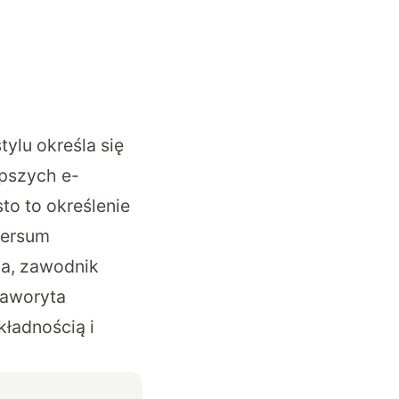
ylu określa się
epszych e-
to to określenie
iwersum
S-a, zawodnik
faworyta
kładnością i