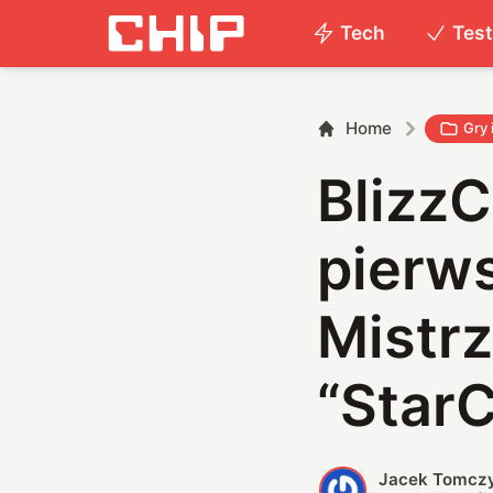
Tech
Tes
Home
Gry 
BlizzC
pierw
Mistr
“StarC
Jacek Tomcz
J