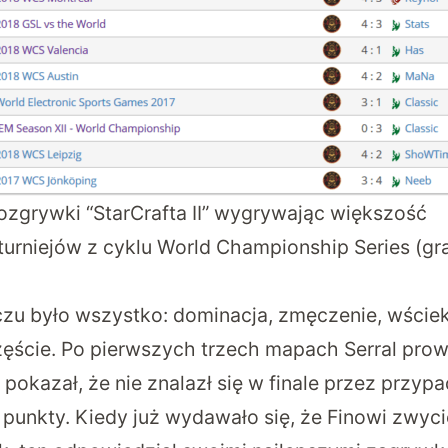
ozgrywki “StarCrafta II” wygrywając większość
turniejów z cyklu World Championship Series (gra
u było wszystko: dominacja, zmęczenie, wściekło
zęście. Po pierwszych trzech mapach Serral prow
pokazał, że nie znalazł się w finale przez przyp
a punkty. Kiedy już wydawało się, że Finowi zwy