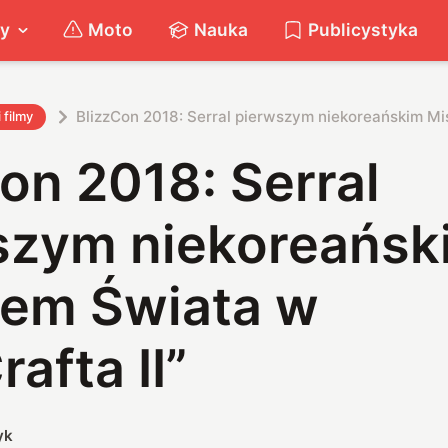
ty
Moto
Nauka
Publicystyka
BlizzCon 2018: Serral pierwszym niekoreańskim Mis
i filmy
on 2018: Serral
szym niekoreańsk
zem Świata w
rafta II”
yk