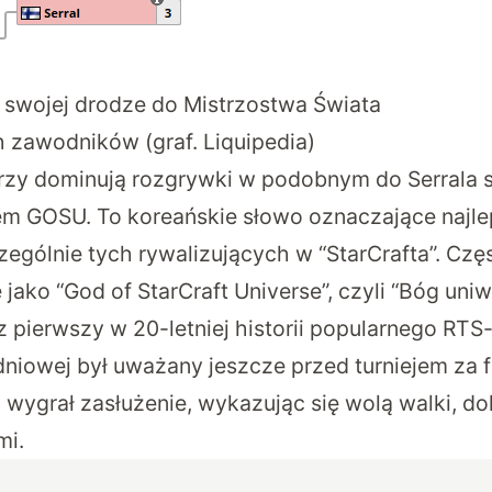
a swojej drodze do Mistrzostwa Świata
h zawodników (graf. Liquipedia)
zy dominują rozgrywki w podobnym do Serrala st
em GOSU. To koreańskie słowo oznaczające najl
ególnie tych rywalizujących w “StarCrafta”. Częs
 jako “God of StarCraft Universe”, czyli “Bóg un
az pierwszy w 20-letniej historii popularnego RT
dniowej był uważany jeszcze przed turniejem za 
 wygrał zasłużenie, wykazując się wolą walki, do
mi.