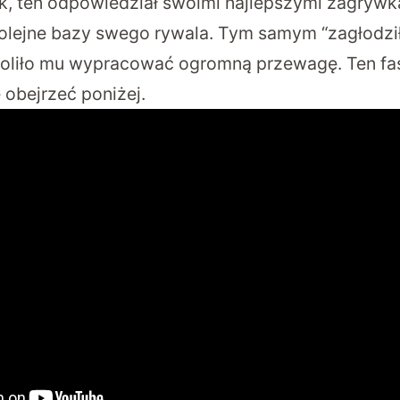
k, ten odpowiedział swoimi najlepszymi zagrywk
 kolejne bazy swego rywala. Tym samym “zagłodzi
woliło mu wypracować ogromną przewagę. Ten f
 obejrzeć poniżej.