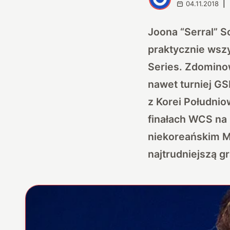
04.11.2018
|
Joona “Serral” S
praktycznie wsz
Series. Zdominow
nawet turniej G
z Korei Południ
finałach WCS na 
niekoreańskim Mi
najtrudniejszą g