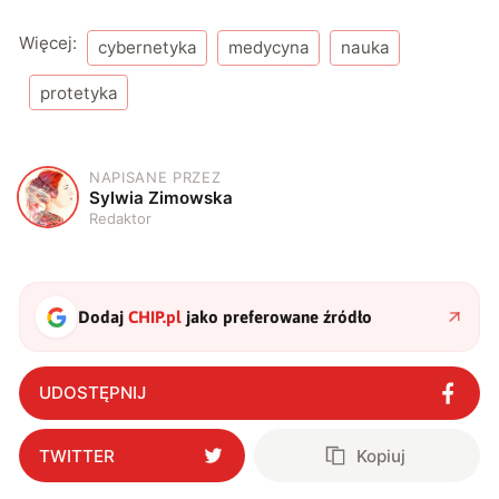
Więcej:
cybernetyka
medycyna
nauka
protetyka
NAPISANE PRZEZ
S
Sylwia Zimowska
Redaktor
Dodaj
CHIP.pl
jako preferowane źródło
UDOSTĘPNIJ
TWITTER
Kopiuj