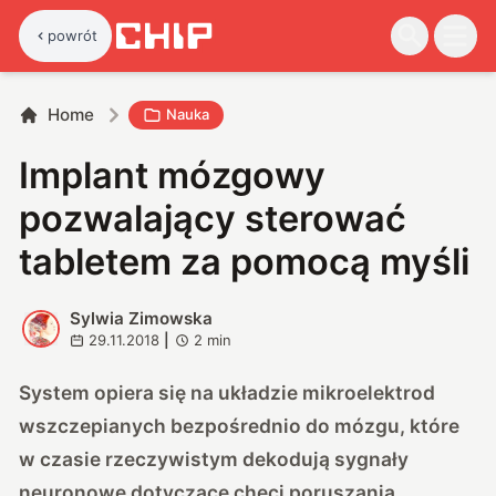
powrót
Home
Nauka
Implant mózgowy
pozwalający sterować
tabletem za pomocą myśli
Sylwia Zimowska
S
29.11.2018
|
2
min
System opiera się na układzie mikroelektrod
wszczepianych bezpośrednio do mózgu, które
w czasie rzeczywistym dekodują sygnały
neuronowe dotyczące chęci poruszania