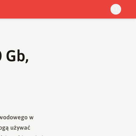
 Gb,
tłowodowego w
mogą używać