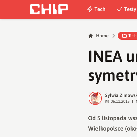
Tech
Testy
Home
Tech
INEA u
symetr
Sylwia Zimows
S
06.11.2018
|
Od 5 listopada ws
Wielkopolsce (ok