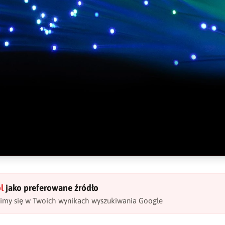
l
jako preferowane źródło
wimy się w Twoich wynikach wyszukiwania Google