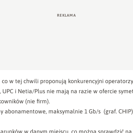
co w tej chwili proponują konkurencyjni operatorz
, UPC i Netia/Plus nie mają na razie w ofercie sym
owników (nie firm).
ny abonamentowe, maksymalnie 1 Gb/s (graf. CHIP)
warunków w danym miejscu,
co można sprawdzić na 