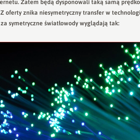
ernetu. Zatem będą dysponowali taką samą prędkoś
Z oferty znika niesymetryczny transfer w technolog
 za symetryczne światłowody wyglądają tak: