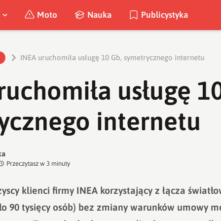
Moto
Nauka
Publicystyka
INEA uruchomiła usługę 10 Gb, symetrycznego internetu
ruchomiła usługę 10
ycznego internetu
ka
Przeczytasz w
3
minuty
zyscy klienci firmy INEA korzystający z łącza świa
oło 90 tysięcy osób) bez zmiany warunków umowy 