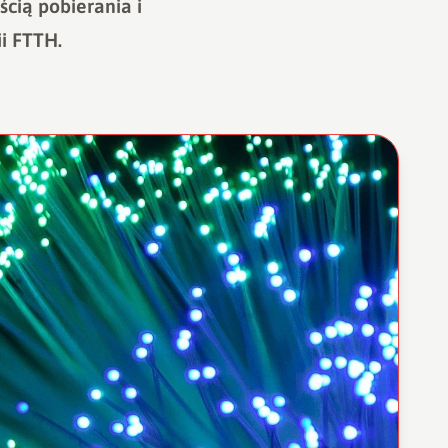
cią pobierania i
ii FTTH.