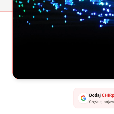
Dodaj
CHIP.p
Częściej poja