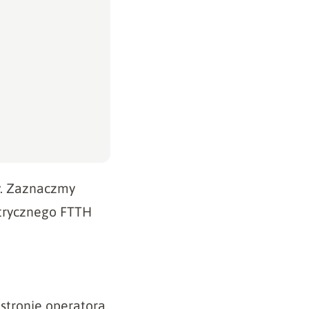
y. Zaznaczmy
etrycznego FTTH
stronie operatora
,