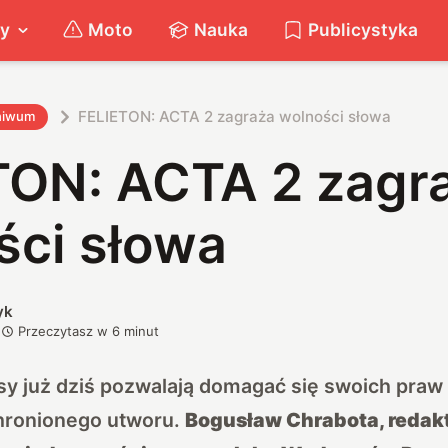
ty
Moto
Nauka
Publicystyka
FELIETON: ACTA 2 zagraża wolności słowa
hiwum
TON: ACTA 2 zagr
ści słowa
yk
Przeczytasz w
6
minut
isy już dziś pozwalają domagać się swoich pra
hronionego utworu.
Bogusław Chrabota, redak