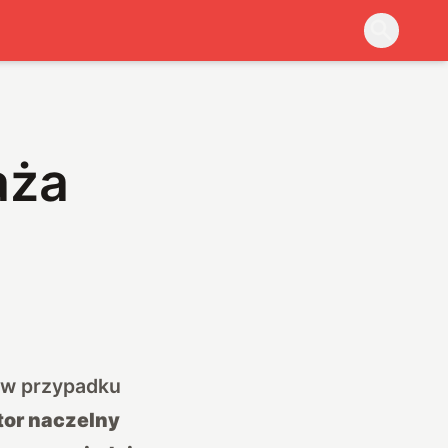
aża
w w przypadku
tor naczelny