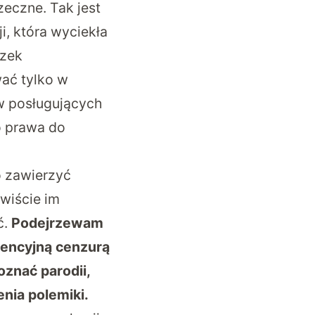
zeczne. Tak jest
i, która wyciekła
ązek
wać tylko w
w posługujących
o prawa do
o zawierzyć
wiście im
ć.
Podejrzewam
wencyjną cenzurą
znać parodii,
enia polemiki.