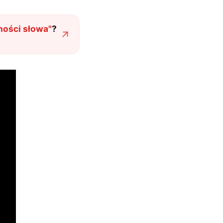
ności słowa
"
?