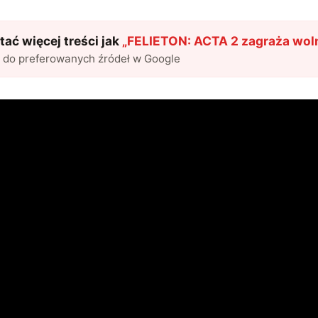
ać więcej treści jak
„
FELIETON: ACTA 2 zagraża wol
l do preferowanych źródeł w Google