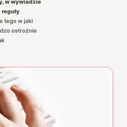
y, w wywiadzie
 reguły
e tego w jaki
rdzo ostrożnie
ak