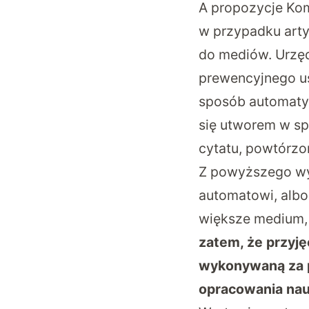
A propozycje Komi
w przypadku artyk
do mediów
. Urzę
prewencyjnego us
sposób automatyc
się utworem w sp
cytatu, powtórz
Z powyższego wyn
automatowi, albo
większe medium, 
zatem, że przyj
wykonywaną za po
opracowania nauk