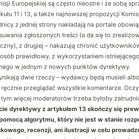
sji Europejskiej są często nieostre i ze sobą spr
ułu 11 i 13, a także najnowszej
propozycji Komisj
dnicy z jednej strony nakładają na portale obowi
uwania zgłoszonych treści (a da się to zrealizo
zny), z drugiej – nakazują chronić użytkownikó
osób prawidłowy, z wykorzystaniem istniejąceg
onego w jednym z nowych punktów dyrektywy.
ikają dwie rzeczy – wydawcy będą musieli alb
 ręcznie przeglądać wszystkie komentarze. Oczy
tym więcej moderatorów trzeba byłoby zatrudni
ęcie dyrektywy z artykułem 13 skończy się pre
mocą algorytmu, który nie jest w stanie rozpo
owego, recenzji, ani ilustracji w celu prowadz