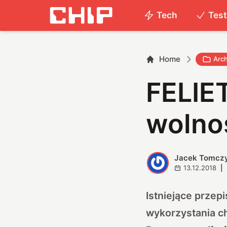
Tech
Tes
Home
Arc
FELIE
wolno
Jacek Tomcz
J
13.12.2018
|
Istniejące przep
wykorzystania c