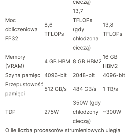
cieczą)
13,7
Moc
TFLOPs
8,6
13,8
obliczeniowa
(gdy
TFLOPs
TFLOPs
FP32
chłodzona
cieczą)
Memory
16 GB
4 GB HBM
8 GB HBM2
(VRAM)
HBM2
Szyna pamięci
4096-bit
2048-bit
4096-bit
Przepustowość
512 GB/s
484 GB/s
1 TB/s
pamięci
350W (gdy
TDP
275W
chłodzony
~300W
cieczą)
O ile liczba procesorów strumieniowych uległa