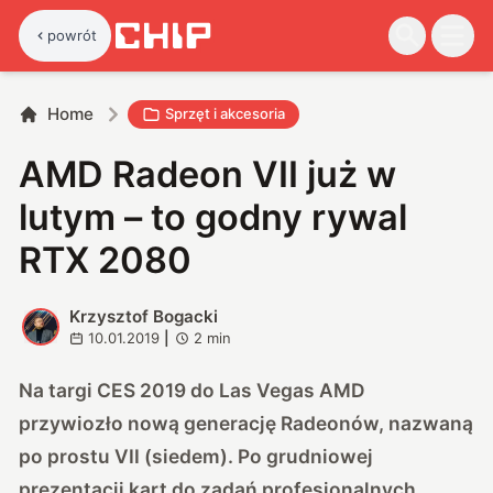
powrót
Home
Sprzęt i akcesoria
AMD Radeon VII już w
lutym – to godny rywal
RTX 2080
Krzysztof Bogacki
K
10.01.2019
|
2
min
Na targi CES 2019 do Las Vegas AMD
przywiozło nową generację Radeonów, nazwaną
po prostu VII (siedem). Po grudniowej
prezentacji kart do zadań profesjonalnych,