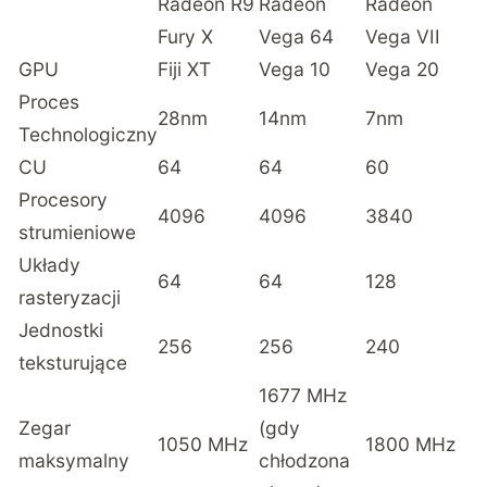
Radeon R9
Radeon
Radeon
Fury X
Vega 64
Vega VII
GPU
Fiji XT
Vega 10
Vega 20
Proces
28nm
14nm
7nm
Technologiczny
CU
64
64
60
Procesory
4096
4096
3840
strumieniowe
Układy
64
64
128
rasteryzacji
Jednostki
256
256
240
teksturujące
1677 MHz
Zegar
(gdy
1050 MHz
1800 MHz
maksymalny
chłodzona