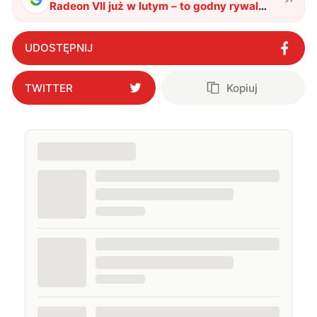
Radeon VII już w lutym – to godny rywal
RTX 2080
"
?
UDOSTĘPNIJ
TWITTER
Kopiuj