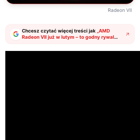
Radeon VII
Chcesz czytać więcej treści jak
„
AMD
Radeon VII już w lutym – to godny rywal
RTX 2080
"
?