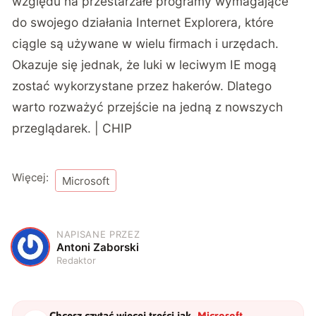
względu na przestarzałe programy wymagające
do swojego działania Internet Explorera, które
ciągle są używane w wielu firmach i urzędach.
Okazuje się jednak, że
luki w leciwym IE mogą
zostać wykorzystane przez hakerów
. Dlatego
warto rozważyć przejście na jedną z nowszych
przeglądarek. | CHIP
Więcej:
Microsoft
NAPISANE PRZEZ
A
Antoni Zaborski
Redaktor
Chcesz czytać więcej treści jak
„
Microsoft