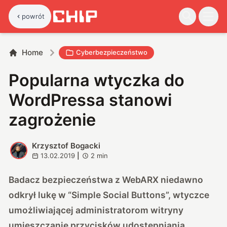
powrót
Home
Cyberbezpieczeństwo
Popularna wtyczka do
WordPressa stanowi
zagrożenie
Krzysztof Bogacki
K
13.02.2019
|
2
min
Badacz bezpieczeństwa z WebARX niedawno
odkrył lukę w “Simple Social Buttons”, wtyczce
umożliwiającej administratorom witryny
umieszczanie przycisków udostępniania