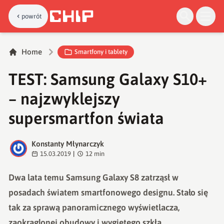
powrót
Home
Smartfony i tablety
TEST: Samsung Galaxy S10+
– najzwyklejszy
supersmartfon świata
Konstanty Młynarczyk
K
15.03.2019
|
12
min
Dwa lata temu Samsung Galaxy S8 zatrząsł w
posadach światem smartfonowego designu. Stało się
tak za sprawą panoramicznego wyświetlacza,
zaokrąglonej obudowy i wygiętego szkła