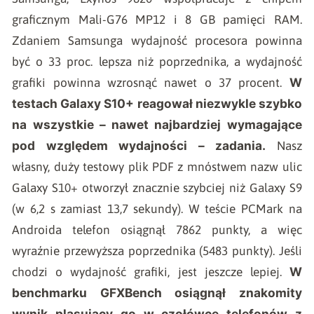
graficznym Mali-G76 MP12 i 8 GB pamięci RAM.
Zdaniem Samsunga wydajność procesora powinna
być o 33 proc. lepsza niż poprzednika, a wydajność
W
grafiki powinna wzrosnąć nawet o 37 procent.
testach Galaxy S10+ reagował niezwykle szybko
na wszystkie – nawet najbardziej wymagające
pod względem wydajności – zadania.
Nasz
własny, duży testowy plik PDF z mnóstwem nazw ulic
Galaxy S10+ otworzył znacznie szybciej niż Galaxy S9
(w 6,2 s zamiast 13,7 sekundy). W teście PCMark na
Androida telefon osiągnął 7862 punkty, a więc
wyraźnie przewyższa poprzednika (5483 punkty). Jeśli
W
chodzi o wydajność grafiki, jest jeszcze lepiej.
benchmarku GFXBench osiągnął znakomity
wynik plasujący go w czołówce telefonów z