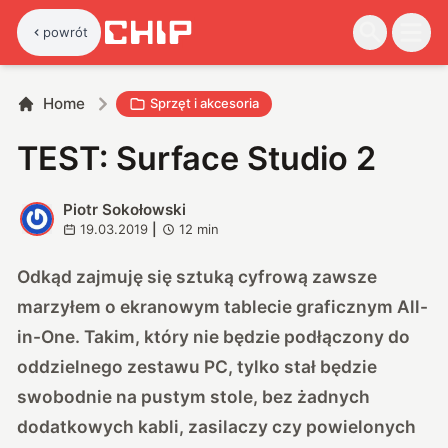
powrót
Home
Sprzęt i akcesoria
TEST: Surface Studio 2
Piotr Sokołowski
P
19.03.2019
|
12
min
Odkąd zajmuję się sztuką cyfrową zawsze
marzyłem o ekranowym tablecie graficznym All-
in-One. Takim, który nie będzie podłączony do
oddzielnego zestawu PC, tylko stał będzie
swobodnie na pustym stole, bez żadnych
dodatkowych kabli, zasilaczy czy powielonych