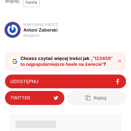
Więcej:
hasła
NAPISANE PRZEZ
A
Antoni Zaborski
Redaktor
Chcesz czytać więcej treści jak
„
“123456”
to najpopularniejsze hasło na świecie
"
?
UDOSTĘPNIJ
TWITTER
Kopiuj