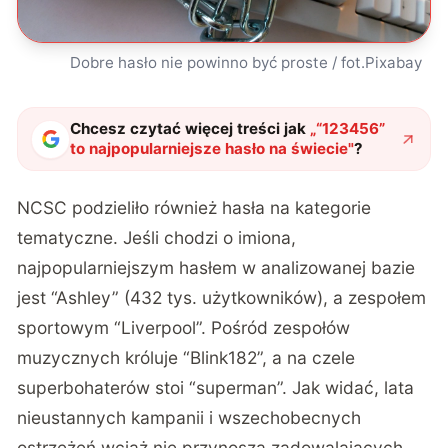
Dobre hasło nie powinno być proste / fot.Pixabay
Chcesz czytać więcej treści jak
„
“123456”
to najpopularniejsze hasło na świecie
"
?
NCSC podzieliło również hasła na kategorie
tematyczne. Jeśli chodzi o imiona,
najpopularniejszym hasłem w analizowanej bazie
jest “Ashley” (432 tys. użytkowników), a zespołem
sportowym “Liverpool”. Pośród zespołów
muzycznych króluje “Blink182”, a na czele
superbohaterów stoi “superman”. Jak widać, lata
nieustannych kampanii i wszechobecnych
ostrzeżeń wciąż nie przynoszą zadowalających