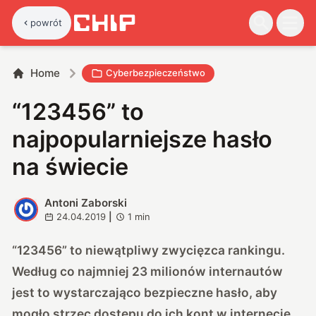
powrót
Home
Cyberbezpieczeństwo
“123456” to
najpopularniejsze hasło
na świecie
Antoni Zaborski
A
24.04.2019
|
1
min
“123456” to niewątpliwy zwycięzca rankingu.
Według co najmniej 23 milionów internautów
jest to wystarczająco bezpieczne hasło, aby
mogło strzec dostępu do ich kont w internecie.