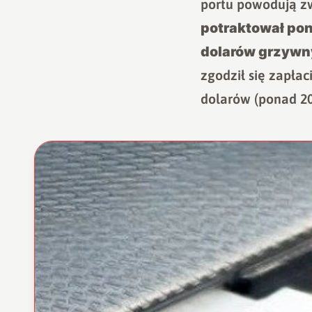
portu powodują zw
potraktował pon
dolarów grzywny
zgodził się zapłac
dolarów (ponad 200