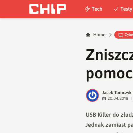
Tech
Testy
Home
Cybe
Zniszc
pomocą
Jacek Tomczyk
J
20.04.2019
|
USB Killer do złu
Jednak zamiast pa