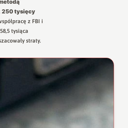
 metodą
z 250 tysięcy
spółpracę z FBI i
58,5 tysiąca
szacowały straty.