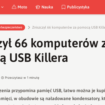
Moto
Nauka
Publicystyka
Zniszczył 66 komputerów za pomocą USB Kill
rbezpieczeństwo
zył 66 komputerów 
 USB Killera
Przeczytasz w
1
minutę
dzenia przypomina pamięć USB, łatwo można je kupić
mięci, w obudowie są naładowane kondensatory, kt