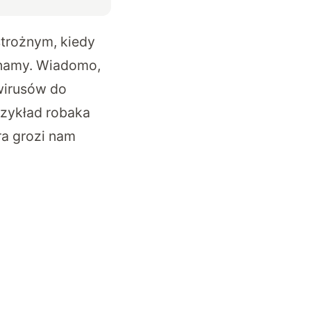
strożnym, kiedy
znamy. Wiadomo,
wirusów do
przykład robaka
ra grozi nam