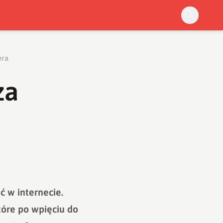
era
za
 w internecie.
óre po wpięciu do