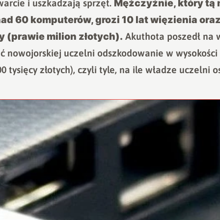
Mężczyźnie, który tą
arcie i uszkadzają sprzęt.
ad 60 komputerów, grozi 10 lat więzienia ora
 (prawie milion złotych).
Akuthota poszedł na w
ić nowojorskiej uczelni odszkodowanie w wysokości 
 tysięcy złotych), czyli tyle, na ile władze uczelni o