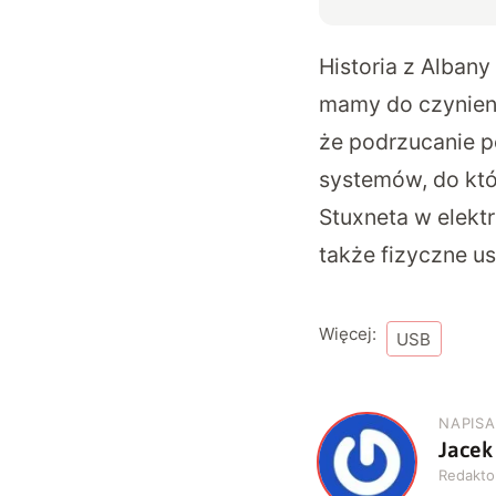
Historia z Alban
mamy do czynien
że podrzucanie 
systemów, do któr
Stuxneta w elekt
także fizyczne us
Więcej:
USB
NAPISA
Jacek
J
Redakto