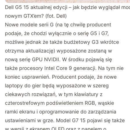
Dell G5 15 aktualnej edycji – jak będzie wyglądał mo
nowym GTX’em? (fot. Dell)
Nowe modele serii G (na tę chwilę producent
podaje, że chodzi wyłącznie o serię G5 i G7,
możliwe jednak że także budżetowy G3 wkrótce
otrzyma aktualizację) wyposażone zostaną w
nową serię GPU NVIDII. W środku pojawią się
także procesory Intel Core 9 generacji. Na tym nie
koniec usprawnień. Producent podaje, że nowe
laptopy do gier będą wyposażone w szereg
ciekawych rozwiązań, w tym klawiatury z
czterostrefowym podświetleniem RGB, wąskie
ramki ekranu i oprogramowanie do zarządzania
ustawieniami w grze. Model G7 15 pojawi się także
w wersji z ekranem OLED oraz z panelem o