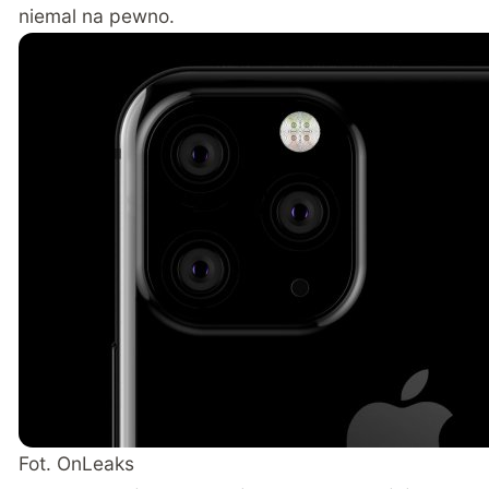
niemal na pewno.
Fot. OnLeaks