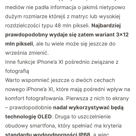
mediów nie padła informacja o jakimś nietypowo
dużym rozmiarze którejś z matryc lub wysokiej
rozdzielczości typu 48 mln pikseli.
Najbardziej
prawdopodobny wydaje się zatem wariant 3×12
mln pikseli
, ale tu wiele może się jeszcze do
września zmienić.
Inne funkcje iPhone’a XI pośrednio związane z
fotografią
Warto wspomnieć jeszcze o dwóch cechach
nowego iPhone’a XI, które mają pośredni wpływ na
komfort fotografowania. Pierwsza z nich to ekrany
– prawdopodobnie
nadal wykorzystywać będą
technologię OLED
. Druga to uszczelnienie
obudowy smartfona, który spełniać ma kryteria
standardu wodoodporności IP68
, a więc