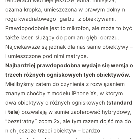
renderach widnieje jeszcze jedna, mniejsza,
czarna kropka, umieszczona w prawym dolnym
rogu kwadratowego “garbu” z obiektywami.
Prawdopodobnie jest to mikrofon, ale może to być
także laser, służący do pomiaru głębi obrazu.
Najciekawsze są jednak dla nas same obiektywy –
i umieszczone pod nimi matryce.
Najbardziej prawdopodobna wydaje się wersja o
trzech różnych ogniskowych tych obiektywów.
Mielibyśmy zatem do czynienia z rozwiązaniem
znanym choćby z modelu iPhone Xs, w którym
dwa obiektywy o różnych ogniskowych (
standard
i
tele
) pozwalają w sumie zaoferować hybrydowy,
“bezstratny” zoom 2x, ale tym razem dojść ma do
nich jeszcze trzeci obiektyw – bardzo