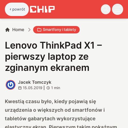
powrót
Home
Smartfony i tablety
Lenovo ThinkPad X1 –
pierwszy laptop ze
zginanym ekranem
Jacek Tomczyk
J
15.05.2019
|
1
min
Kwestią czasu było, kiedy pojawią się
urządzenia o większych od smartfonów i
tabletów gabarytach wykorzystujące
elastyczny ekran. Pierwszym takim pokaźnym