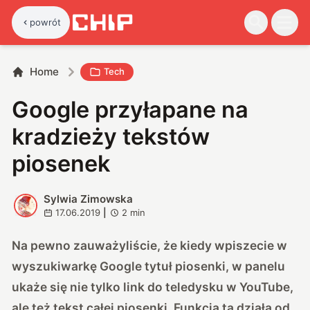
powrót
Home
Tech
Google przyłapane na
kradzieży tekstów
piosenek
Sylwia Zimowska
S
17.06.2019
|
2
min
Na pewno zauważyliście, że kiedy wpiszecie w
wyszukiwarkę Google tytuł piosenki, w panelu
ukaże się nie tylko link do teledysku w YouTube,
ale też tekst całej piosenki. Funkcja ta działa od