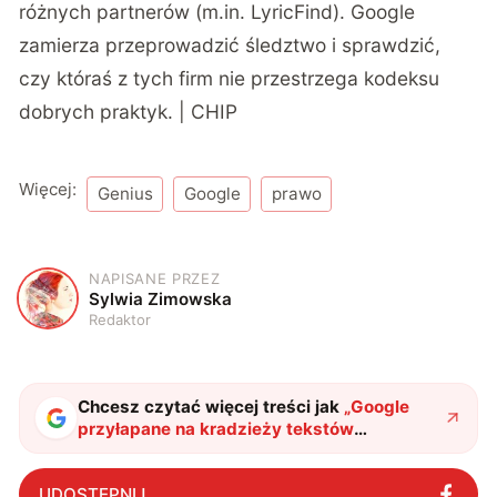
różnych partnerów (m.in. LyricFind). Google
zamierza przeprowadzić śledztwo i sprawdzić,
czy któraś z tych firm nie przestrzega kodeksu
dobrych praktyk. | CHIP
Więcej:
Genius
Google
prawo
NAPISANE PRZEZ
S
Sylwia Zimowska
Redaktor
Chcesz czytać więcej treści jak
„
Google
przyłapane na kradzieży tekstów
piosenek
"
?
UDOSTĘPNIJ