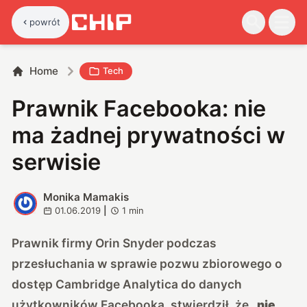
powrót
Home
Tech
Prawnik Facebooka: nie
ma żadnej prywatności w
serwisie
Monika Mamakis
M
01.06.2019
|
1
min
Prawnik firmy Orin Snyder podczas
przesłuchania w sprawie pozwu zbiorowego o
dostęp Cambridge Analytica do danych
użytkowników Facebooka, stwierdził, że
„nie