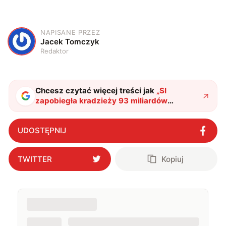
NAPISANE PRZEZ
J
Jacek Tomczyk
Redaktor
Chcesz czytać więcej treści jak
„
SI
zapobiegła kradzieży 93 miliardów
złotych
"
?
UDOSTĘPNIJ
TWITTER
Kopiuj