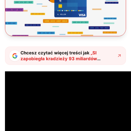
Chcesz czytać więcej treści jak
„
SI
zapobiegła kradzieży 93 miliardów
złotych
"
?