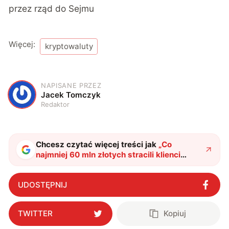
przez rząd do Sejmu
Więcej:
kryptowaluty
NAPISANE PRZEZ
J
Jacek Tomczyk
Redaktor
Chcesz czytać więcej treści jak
„
Co
najmniej 60 mln złotych stracili klienci
polskiej giełdy kryptowalut BitMarket
"
?
UDOSTĘPNIJ
TWITTER
Kopiuj