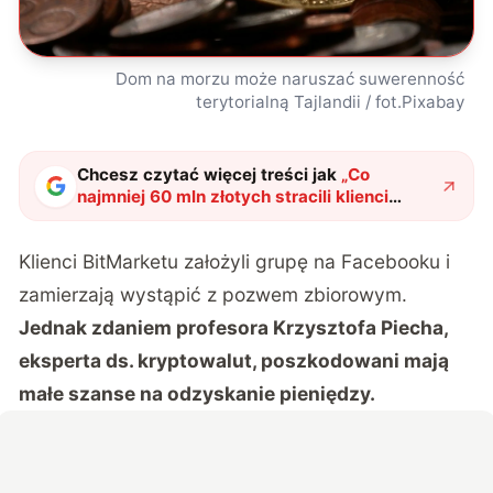
Dom na morzu może naruszać suwerenność
terytorialną Tajlandii / fot.Pixabay
Chcesz czytać więcej treści jak
„
Co
najmniej 60 mln złotych stracili klienci
polskiej giełdy kryptowalut BitMarket
"
?
Klienci BitMarketu założyli
grupę na Facebooku
i
zamierzają wystąpić z pozwem zbiorowym.
Jednak zdaniem profesora
Krzysztofa Piecha
,
eksperta ds. kryptowalut, poszkodowani mają
małe szanse na odzyskanie pieniędzy.