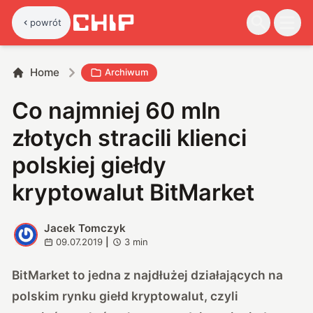
powrót
Home
Archiwum
Co najmniej 60 mln
złotych stracili klienci
polskiej giełdy
kryptowalut BitMarket
Jacek Tomczyk
J
09.07.2019
|
3
min
BitMarket to jedna z najdłużej działających na
polskim rynku giełd kryptowalut, czyli