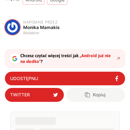
NAPISANE PRZEZ
M
Monika Mamakis
Redaktor
Chcesz czytać więcej treści jak
„
Android już nie
na słodko
"
?
UDOSTĘPNIJ
TWITTER
Kopiuj