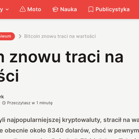
ty
Moto
Nauka
Publicystyka
Bitcoin znowu traci na wartości
hiwum
n znowu traci na
ści
yk
Przeczytasz w
1
minutę
yli najpopularniejszej kryptowaluty, stracił na w
uje obecnie około 8340 dolarów, choć w pewny