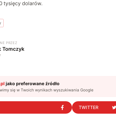
0 tysięcy dolarów.
y
NE PRZEZ
k Tomczyk
r
pl
jako preferowane źródło
awimy się w Twoich wynikach wyszukiwania Google
TWITTER