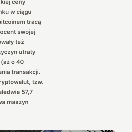
kiej ceny
ynku w ciągu
bitcoinem tracą
rocent swojej
owały też
rzyczyn utraty
 (aż o 40
nia transakcji.
ryptowalut, tzw.
aledwie 57,7
iowa maszyn