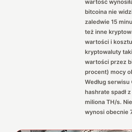
wartość wynosiła
bitcoina nie wid
zaledwie 15 minu
też inne kryptow
wartości i koszt
kryptowaluty taki
wartości przez b
procent) mocy ob
Według serwisu
hashrate spadł z
miliona TH/s. Ni
wynosi obecnie 7