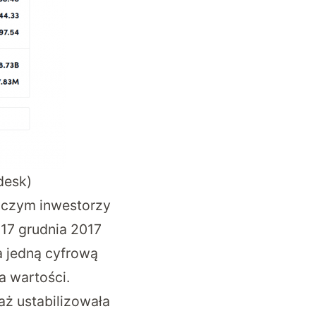
desk)
o czym inwestorzy
 17 grudnia 2017
a jedną cyfrową
a wartości.
 aż ustabilizowała