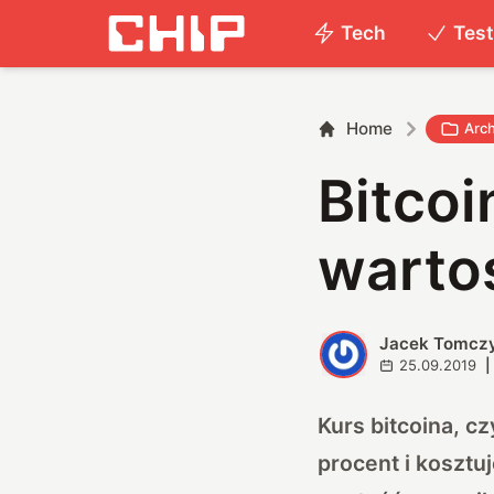
Tech
Tes
Home
Arc
Bitcoi
warto
Jacek Tomcz
J
25.09.2019
|
Kurs bitcoina, cz
procent i koszt