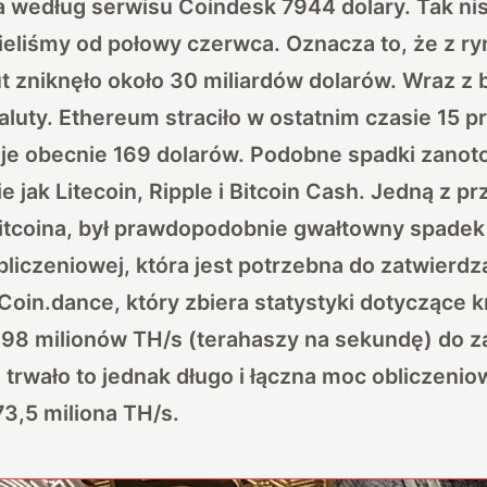
 według serwisu Coindesk 7944 dolary. Tak nis
zieliśmy od połowy czerwca. Oznacza to, że z r
t zniknęło około 30 miliardów dolarów. Wraz z 
aluty. Ethereum straciło w ostatnim czasie 15 p
uje obecnie 169 dolarów. Podobne spadki zanot
e jak Litecoin, Ripple i Bitcoin Cash. Jedną z p
itcoina, był prawdopodobnie gwałtowny spadek
liczeniowej, która jest potrzebna do zatwierdza
Coin.dance
, który zbiera statystyki dotyczące k
 98 milionów TH/s (terahaszy na sekundę) do z
e trwało to jednak długo i łączna moc obliczen
3,5 miliona TH/s.