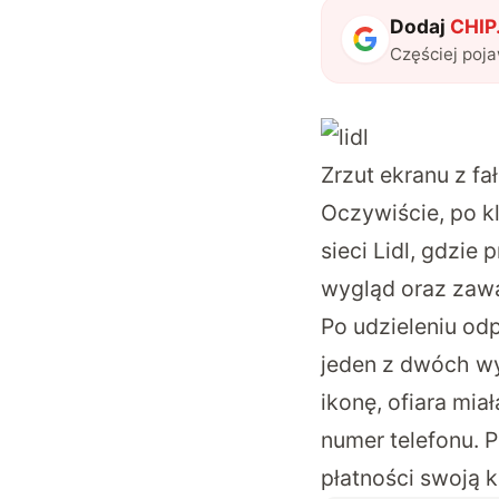
Dodaj
CHIP.
Częściej poj
Zrzut ekranu z f
Oczywiście, po k
sieci Lidl, gdzie
wygląd oraz zawa
Po udzieleniu od
jeden z dwóch wy
ikonę, ofiara mi
numer telefonu. P
płatności swoją 