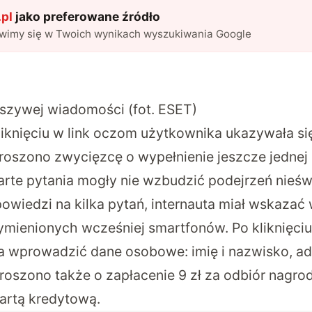
pl
jako preferowane źródło
awimy się w Twoich wynikach wyszukiwania Google
ałszywej wiadomości (fot. ESET)
liknięciu w link oczom użytkownika ukazywała si
 proszono zwycięzcę o wypełnienie jeszcze jednej 
rte pytania mogły nie wzbudzić podejrzeń nieśw
powiedzi na kilka pytań, internauta miał wskazać
mienionych wcześniej smartfonów. Po kliknięci
ała wprowadzić dane osobowe: imię i nazwisko, a
roszono także o zapłacenie 9 zł za odbiór nagro
kartą kredytową.