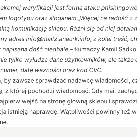
zekomej weryfikacji jest formą ataku phishingow
em logotypu oraz sloganem „Więcej na radość z ż
lną komunikację sklepu. Różni się od niej detala
any adres
info@mail2.anaurk.info
, z kolei treść, 
st napisana dość niedbale
– tłumaczy Kamil Sadko
nie tylko wyłudza dane użytkowników, ale także 
ej numer, datę ważności oraz kod CVC.
, by zawsze sprawdzać nadawcę wiadomości, cz
 z której pochodzi wiadomość. Gdy mail zachęca
 najpierw wejść na stronę główną sklepu i sprawdz
cja istnieją naprawdę. Wątpliwości powinny też 
ne.