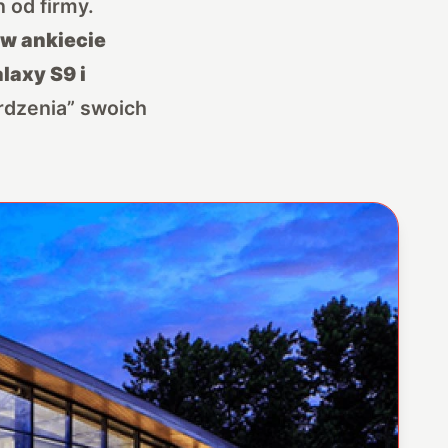
 od firmy.
 w ankiecie
laxy S9 i
rdzenia” swoich