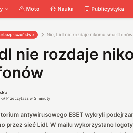
ty
Moto
Nauka
Publicystyka
Nie, Lidl nie rozdaje nikomu smartfonów
erbezpieczeństwo
idl nie rozdaje ni
fonów
ska
Przeczytasz w
2
minuty
atorium
antywirusowego ESET
wykryli podejrz
 przez sieć Lidl. W mailu wykorzystano logotyp