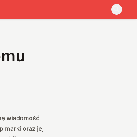
komu
aną wiadomość
 marki oraz jej