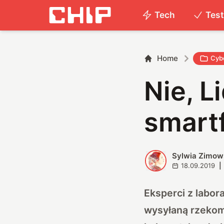
Tech
Tes
Home
Cyb
Nie, L
smart
Sylwia Zimow
S
18.09.2019
|
Eksperci z labor
wysyłaną rzekomo