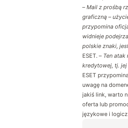
–
Mail z prośbą r
graficzną – użyci
przypomina oficja
widnieje podejrz
polskie znaki, je
ESET. –
Ten atak 
kredytowej, tj. j
ESET przypomina
uwagę na domenę,
jakiś link, warto
oferta lub promo
językowe i logicz