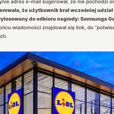
ynie adres e-mail sugerował, że nie pochodzi on
owała, że użytkownik brał wcześniej udział
 wylosowany do odbioru nagrody: Samsunga Ga
ńcu wiadomości znajdował się link, do “potwie
ch.