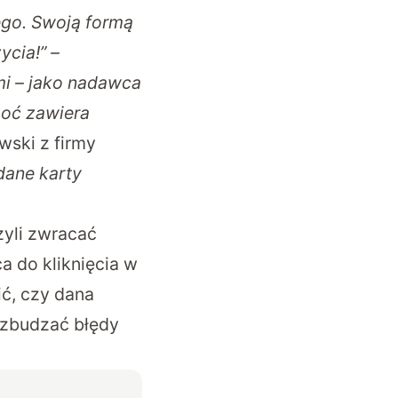
ego. Swoją formą
ycia!” –
mi – jako nadawca
choć zawiera
wski z firmy
dane karty
yli zwracać
 do kliknięcia w
ić, czy dana
wzbudzać błędy