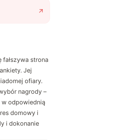
ę fałszywa strona
ankiety. Jej
iadomej ofiary.
 wybór nagrody –
u w odpowiednią
dres domowy i
dy i dokonanie