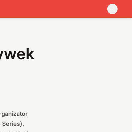
ywek
rganizator
Series),