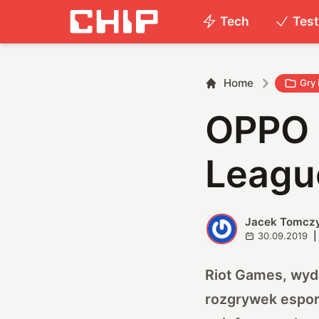
Tech
Tes
Home
Gry 
OPPO 
Leagu
Jacek Tomcz
J
30.09.2019
|
Riot Games
, wyd
rozgrywek espor