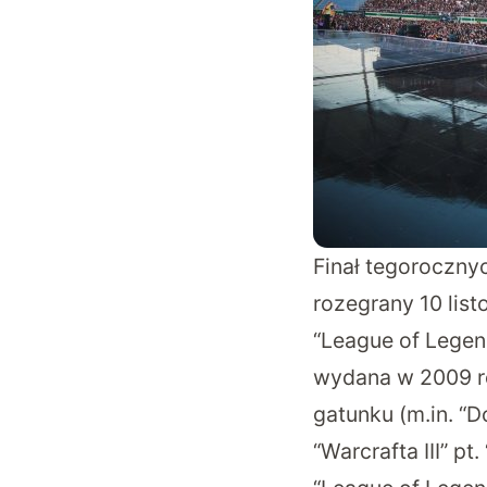
Finał tegoroczny
rozegrany 10 list
“League of Legen
wydana w 2009 ro
gatunku (m.in. “D
“Warcrafta III” p