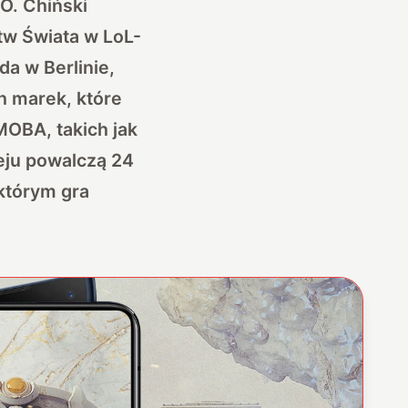
O. Chiński
tw Świata w LoL-
da w Berlinie,
h marek, które
MOBA, takich jak
eju powalczą 24
którym gra