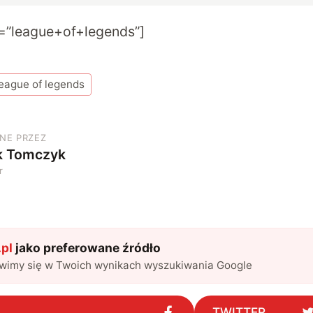
=”league+of+legends”]
league of legends
NE PRZEZ
k Tomczyk
r
pl
jako preferowane źródło
awimy się w Twoich wynikach wyszukiwania Google
TWITTER