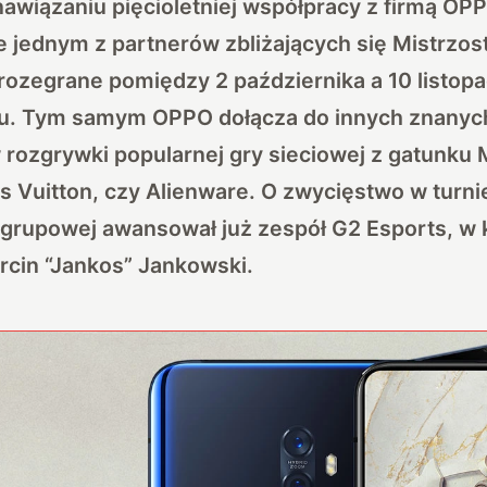
awiązaniu pięcioletniej współpracy z firmą OPP
 jednym z partnerów zbliżających się Mistrzos
 rozegrane pomiędzy 2 października a 10 listopa
żu. Tym samym OPPO dołącza do innych znanyc
rozgrywki popularnej gry sieciowej z gatunku 
s Vuitton, czy Alienware. O zwycięstwo w turni
 grupowej awansował już zespół G2 Esports, w 
rcin “Jankos” Jankowski.