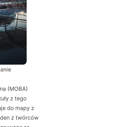
tanie
rena (MOBA)
uły z tego
zuje do mapy z
 jeden z twórców