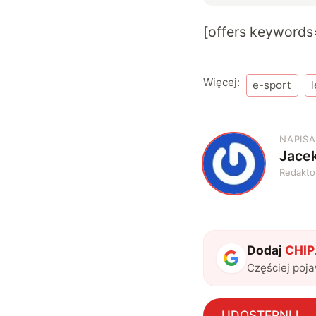
[offers keywords
Więcej:
e-sport
NAPISA
Jace
J
Redakto
Dodaj
CHIP.
Częściej poj
UDOSTĘPNIJ