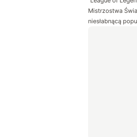
“League of Legen
Mistrzostwa Świa
niesłabnącą popu