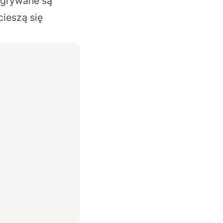
zgrywane są
cieszą się