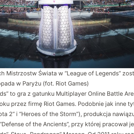
ch Mistrzostw Świata w “League of Legends” zos
opada w Paryżu (fot. Riot Games)
ds” to gra z gatunku Multiplayer Online Battle A
ku przez firmę Riot Games. Podobnie jak inne tyt
ota 2” i “Heroes of the Storm”), produkcja nawią
t. “Defense of the Ancients”, przy której pracował