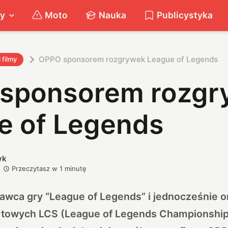
ty
Moto
Nauka
Publicystyka
OPPO sponsorem rozgrywek League of Legends
i filmy
sponsorem rozgr
e of Legends
yk
Przeczytasz w
1
minutę
awca gry “League of Legends” i jednocześnie o
towych LCS (League of Legends Championship 