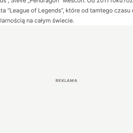
ds”, Steve „Pendragon” Mescon. Od 2011 roku ro
ta “League of Legends”, które od tamtego czasu 
larnością na całym świecie.