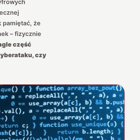
cyfrowych
iecznej
 pamiętać, że
ek – fizycznie
nagle część
cyberataku, czy