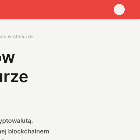
iała w chmurze
ów
urze
yptowalutą.
nej blockchainem