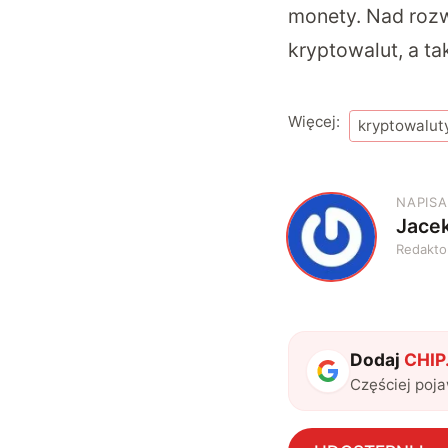
monety. Nad rozw
kryptowalut, a ta
Więcej:
kryptowalut
NAPISA
Jace
J
Redakto
Dodaj
CHIP.
Częściej poj