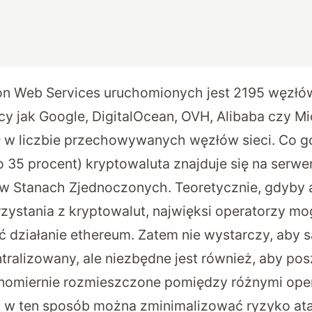
n Web Services
uruchomionych jest 2195 węzłów
cy jak Google, DigitalOcean, OVH, Alibaba czy Mi
ł w liczbie przechowywanych węzłów sieci. Co g
o 35 procent) kryptowaluta znajduje się na serwe
 w Stanach Zjednoczonych. Teoretycznie, gdyby
rzystania z kryptowalut, najwięksi operatorzy mo
ć działanie ethereum. Zatem nie wystarczy, aby 
ntralizowany, ale niezbędne jest również, aby p
nomiernie rozmieszczone pomiędzy różnymi oper
 w ten sposób można zminimalizować ryzyko at