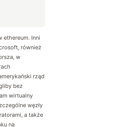
 ethereum. Inni
crosoft, również
orsza, w
rach
 amerykański rząd
gliby bez
sam wirtualny
oszczególne węzły
atorami, a także
aku na