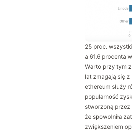
25 proc. wszystk
a 61,6 procenta 
Warto przy tym z
lat zmagają się 
ethereum służy r
popularność zysk
stworzoną przez p
że spowolniła zat
zwiększeniem opł