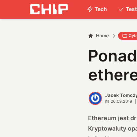
Tech
Tes
Home
Cyb
Ponad
ether
Jacek Tomcz
J
26.09.2019
|
Ethereum jest dr
Kryptowaluty op