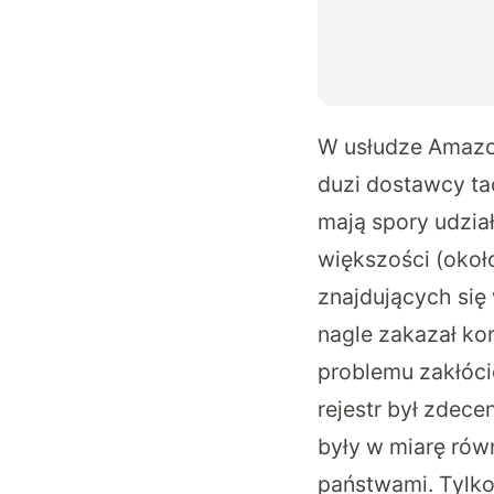
W usłudze
Amazo
duzi dostawcy ta
mają spory udzia
większości (okoł
znajdujących się
nagle zakazał ko
problemu zakłóci
rejestr był zdece
były w miarę rów
państwami. Tylko