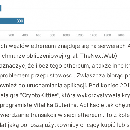
ich węzłów ethereum znajduje się na serwerach
w chmurze obliczeniowej (graf. TheNextWeb)
aznaczyć, że i bez tego ethereum, a także inne k
z problemem przepustowości. Zwłaszcza biorąc p
ównież do uruchamiania aplikacji. Pod koniec 20
ała gra “
CryptoKitties
“, która wykorzystywała kr
rogramistę Vitalika Buterina. Aplikację tak chęt
wierdzanie transakcji w sieci ethereum. To z kol
at jaką ponoszą użytkownicy chcący kupić lub 