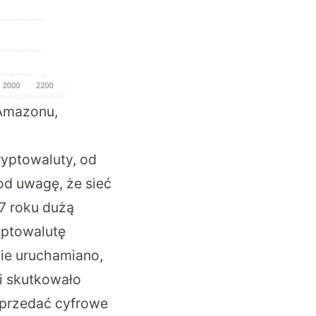
 Amazonu,
ryptowaluty, od
od uwagę, że sieć
17 roku dużą
yptowalutę
nie uruchamiano,
ei skutkowało
sprzedać cyfrowe