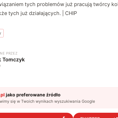
iązaniem tych problemów już pracują twórcy kole
kże tych już działających. | CHIP
y
NE PRZEZ
k Tomczyk
r
pl
jako preferowane źródło
awimy się w Twoich wynikach wyszukiwania Google