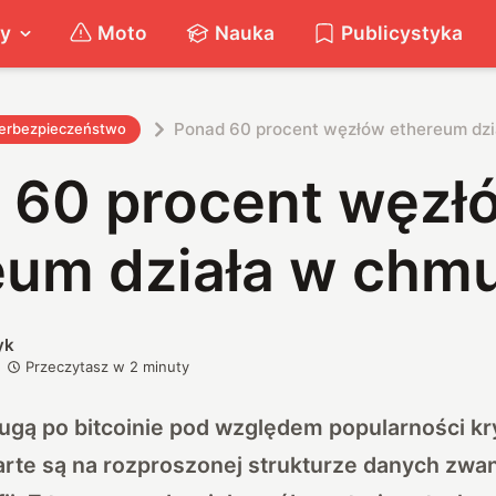
ty
Moto
Nauka
Publicystyka
Ponad 60 procent węzłów ethereum dz
erbezpieczeństwo
 60 procent węzł
eum działa w chm
yk
Przeczytasz w
2
minuty
ugą po bitcoinie pod względem popularności kr
arte są na rozproszonej strukturze danych zwa