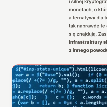
i silnej kryptog
monetach, o któr
alternatywy dla
tak naprawdę te 
się znajdują. Za
infrastruktury s
z innego powod