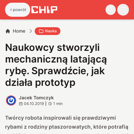
powrót
Home
Nauka
Naukowcy stworzyli
mechaniczną latającą
rybę. Sprawdźcie, jak
działa prototyp
Jacek Tomczyk
J
04.10.2019
|
1
min
Twórcy robota inspirowali się prawdziwymi
rybami z rodziny ptaszorowatych, które potrafią