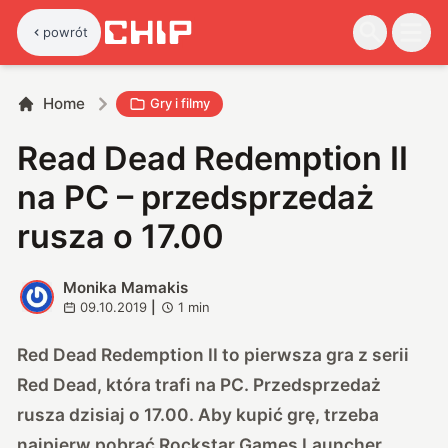
powrót
Home
Gry i filmy
Read Dead Redemption II
na PC – przedsprzedaż
rusza o 17.00
Monika Mamakis
M
09.10.2019
|
1
min
Red Dead Redemption II to pierwsza gra z serii
Red Dead, która trafi na PC. Przedsprzedaż
rusza dzisiaj o 17.00. Aby kupić grę, trzeba
najpierw pobrać
Rockstar Games Launcher.