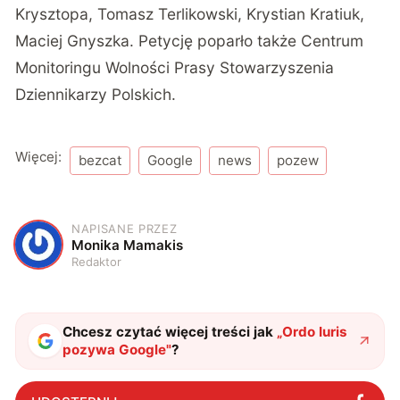
Krysztopa, Tomasz Terlikowski, Krystian Kratiuk,
Maciej Gnyszka. Petycję poparło także Centrum
Monitoringu Wolności Prasy Stowarzyszenia
Dziennikarzy Polskich.
Więcej:
bezcat
Google
news
pozew
NAPISANE PRZEZ
M
Monika Mamakis
Redaktor
Chcesz czytać więcej treści jak
„
Ordo Iuris
pozywa Google
"
?