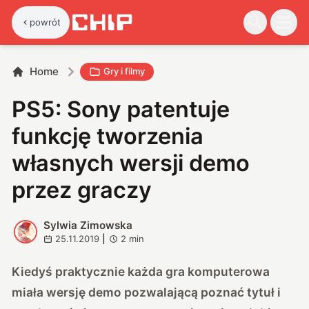
powrót
Home
Gry i filmy
PS5: Sony patentuje
funkcję tworzenia
własnych wersji demo
przez graczy
Sylwia Zimowska
S
25.11.2019
|
2
min
Kiedyś praktycznie każda gra komputerowa
miała wersję demo pozwalającą poznać tytuł i